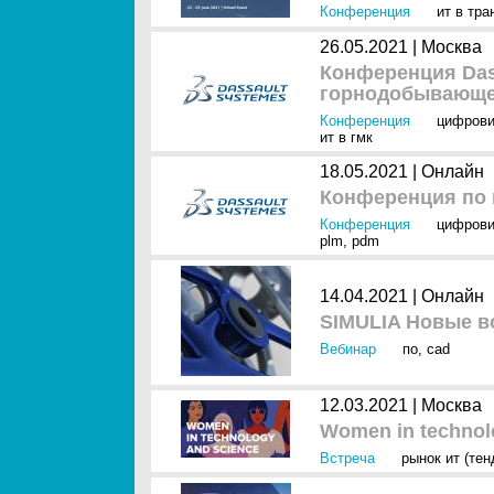
Конференция
ит в тра
26.05.2021 |
Москва
Конференция Das
горнодобывающе
Конференция
цифрови
ит в гмк
18.05.2021 |
Онлайн
Конференция по 
Конференция
цифрови
plm
,
pdm
14.04.2021 |
Онлайн
SIMULIA Новые в
Вебинар
по
,
cad
12.03.2021 |
Москва
Women in technol
Встреча
рынок ит (тен