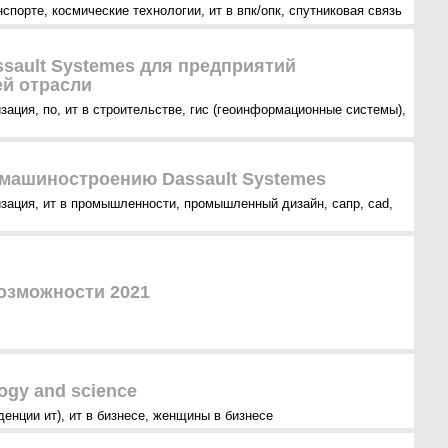
нспорте
,
космические технологии
,
ит в впк/опк
,
спутниковая связь
sault Systemes для предприятий
й отрасли
зация
,
по
,
ит в строительстве
,
гис (геоинформационные системы)
,
машиностроению Dassault Systemes
зация
,
ит в промышленности
,
промышленный дизайн
,
сапр
,
cad
,
озможности 2021
ogy and science
денции ит)
,
ит в бизнесе
,
женщины в бизнесе