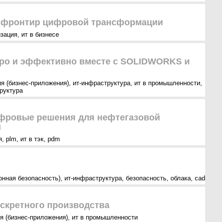
й фронтир цифровой трансформации
зация
,
ит в бизнесе
ро и эффективно вместе с SOLIDWORKS и
я (бизнес-приложения)
,
ит-инфраструктура
,
ит в промышленности
,
руктура
фровые решения для нефтегазовой
и
я
,
plm
,
ит в тэк
,
pdm
онная безопасность)
,
ит-инфраструктура
,
безопасность
,
облака
,
cad
скретного производства
я (бизнес-приложения)
,
ит в промышленности