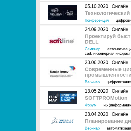
05.10.2020 |
Онлайн
Технологически
Конференция
цифрови
24.09.2020 |
Онлайн
Проектируй быст
DELL
Семинар
автоматизаци
cad
,
инженерная инфраст
23.06.2020 |
Онлайн
Современные ци
промышленност
Вебинар
цифровизаци
13.05.2020 |
Онлайн
SOFTPROMotion
Форум
иб (информаци
23.04.2020 |
Онлайн
Планирование ди
Вебинар
автоматизаци