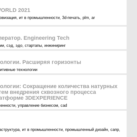
ORLD 2021
овизация
,
ит в промышленности
,
3d-печать
,
plm
,
ar
ератор. Engineering Tech
ии
,
сэд
,
эдо
,
стартапы
,
инжиниринг
ологии. Расширяя горизонты
итивные технологии
ологии: Сокращение количества натурных
ем внедрения сквозного процесса
латформе 3DEXPERIENCE
ленности
,
управление бизнесом
,
cad
аструктура
,
ит в промышленности
,
промышленный дизайн
,
сапр
,