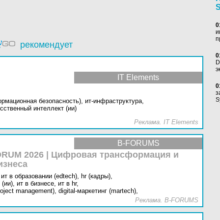
0
и
п
рекомендует
0
D
э
IT Elements
0
з
S
ормационная безопасность),
ит-инфраструктура,
сственный интеллект (ии)
Реклама. IT Elements
B-FORUMS
RUM 2026 | Цифровая трансформация и
изнеса
ит в образовании (edtech),
hr (кадры),
(ии),
ит в бизнесе,
ит в hr,
oject management),
digital-маркетинг (martech),
Реклама. B-FORUMS