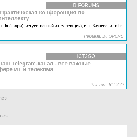
B-FORUMS
 Практическая конференция по
интеллекту
г,
hr (кадры),
искусственный интеллект (ии),
ит в бизнесе,
ит в hr,
Реклама. B-FORUMS
ICT2GO
наш Telegram-канал - все важные
фере ИТ и телекома
Реклама. ICT2GO
mes
mes