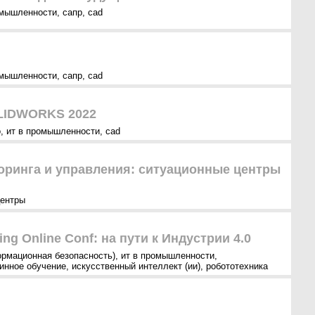
омышленности
,
сапр
,
cad
омышленности
,
сапр
,
cad
OLIDWORKS 2022
о
,
ит в промышленности
,
cad
ринга и управления: ситуационные центры
центры
ring Online Conf: на пути к Индустрии 4.0
ормационная безопасность)
,
ит в промышленности
,
инное обучение
,
искусственный интеллект (ии)
,
робототехника