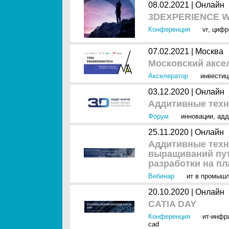
08.02.2021 |
Онлайн
3DEXPERIENCE W
Конференция
vr
,
цифр
07.02.2021 |
Москва
Московский аксел
Акселератор
инвестиц
03.12.2020 |
Онлайн
Аддитивные техн
Форум
инновации
,
адд
25.11.2020 |
Онлайн
Аддитивные техн
выращиваний пут
разработки на п
Вебинар
ит в промыш
20.10.2020 |
Онлайн
CATIA DAY
Конференция
ит-инфр
cad