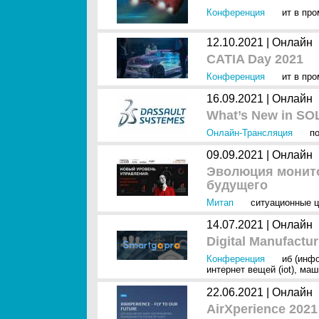
Конференция
ит в пр
12.10.2021 |
Онлайн
CATIA Day 2021
Конференция
ит в пр
16.09.2021 |
Онлайн
What’s New in S
Онлайн-Трансляция
п
09.09.2021 |
Онлайн
Эволюция монито
будущего
Митап
ситуационные 
14.07.2021 |
Онлайн
Digital Manufactu
Конференция
иб (инф
интернет вещей (iot)
,
маш
22.06.2021 |
Онлайн
AirXperience 2021