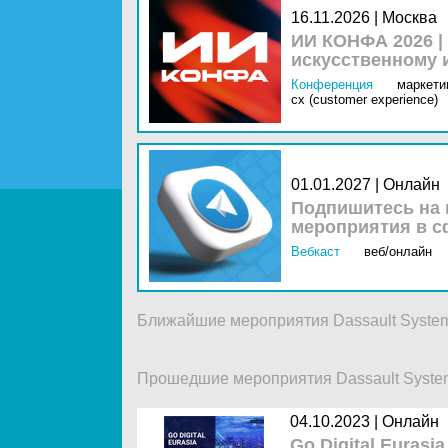
16.11.2026 | Москва
ИИ КОНФА 2026 |
искусственному 
Конференция
маркетин
cx (customer experience)
01.01.2027 | Онлайн
Подпишитесь на 
мероприятия в с
Вебкаст
веб/онлайн
Ближайшие мероприятия Dassault Syste
Прошедшие мероприятия Dassault Syste
04.10.2023 |
Онлайн
Go Digital Eurasia