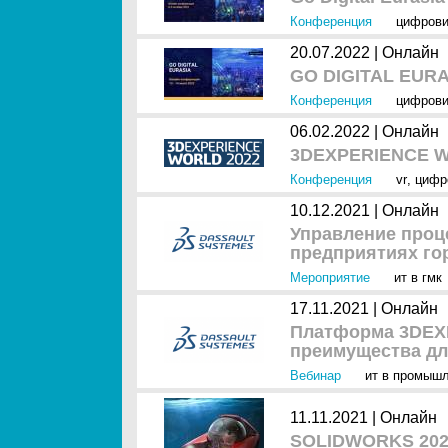
Конференция
цифрови
20.07.2022 |
Онлайн
GO DIGITAL EURA
Конференция
цифрови
06.02.2022 |
Онлайн
3DEXPERIENCE Wo
Конференция
vr
,
цифр
10.12.2021 |
Онлайн
Управление проц
предприятиях г
Мероприятие
ит в гмк
17.11.2021 |
Онлайн
Платформа 3DEX
преимущества д
Вебинар
ит в промыш
11.11.2021 |
Онлайн
SOLIDWORKS 2022