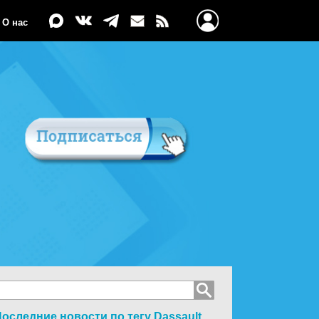
О нас
оследние новости по тегу
Dassault