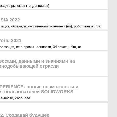
зация
,
рынок ит (тенденции ит)
SIA 2022
зация
,
облака
,
искусственный интеллект (ии)
,
роботизация (rpa)
rld 2021
овизация
,
ит в промышленности
,
3d-печать
,
plm
,
ar
ессами, данными и знаниями на
орнодобывающей отрасли
PERIENCE: новые возможности и
ля пользователей SOLIDWORKS
ленности
,
сапр
,
cad
. Создавай будущее