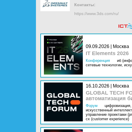
Контакты:
https://www.3ds.com/ru/
09.09.2026 | Москва
IT Elements 2026
Конференция
иб (инф
сетевые технологии,
иску
16.10.2026 | Москва
GLOBAL TECH FO
автоматизация б
Форум
цифровизация,
искусственный интеллект 
управление проектами (pr
cx (customer experience)