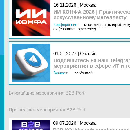
16.11.2026 | Москва
ИИ КОНФА 2026 | Практическ
искусственному интеллекту
Конференция
маркетинг,
hr (кадры),
иск
cx (customer experience)
01.01.2027 | Онлайн
Подпишитесь на наш Telegra
мероприятия в сфере ИТ и т
Вебкаст
веб/онлайн
Ближайшие мероприятия B2B Port
Прошедшие мероприятия B2B Port
09.07.2026 |
Москва