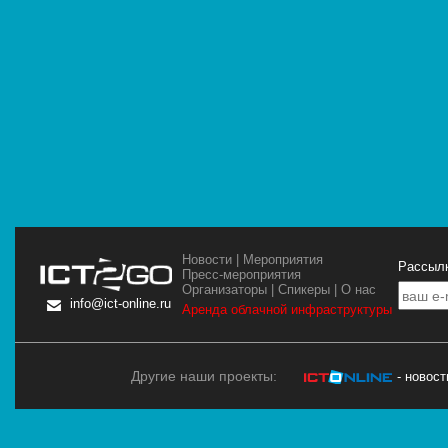
Новости
|
Мероприятия
Рассылк
Пресс-мероприятия
Организаторы
|
Спикеры
|
О нас
info@ict-online.ru
Аренда облачной инфраструктуры
Другие наши проекты:
- новос