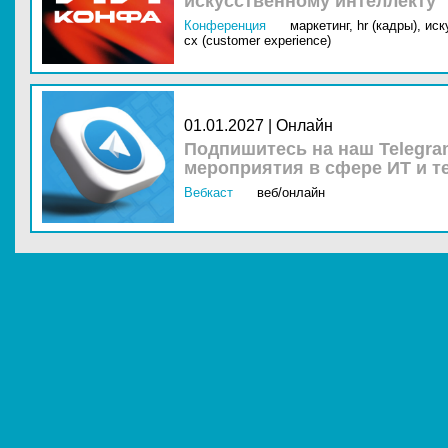
искусственному интеллекту
Конференция
маркетинг,
hr (кадры),
иск
cx (customer experience)
01.01.2027 | Онлайн
Подпишитесь на наш Telegra
мероприятия в сфере ИТ и т
Вебкаст
веб/онлайн