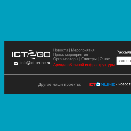
Новости
|
Мероприятия
Рассылк
Пресс-мероприятия
Организаторы
|
Спикеры
|
О нас
info@ict-online.ru
Аренда облачной инфраструктуры
Другие наши проекты:
- новос