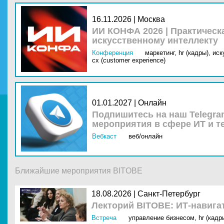
16.11.2026 | Москва
ИИ КОНФА 2026 | Практическ
искусственному интеллекту
Конференция
маркетинг,
hr (кадры),
иск
cx (customer experience)
01.01.2027 | Онлайн
Подпишитесь на наш Telegra
мероприятия в сфере ИТ и т
Вебкаст
веб/онлайн
Ближайшие мероприятия BITOBE
18.08.2026 |
Санкт-Петербург
Лекторий BITOBE: ИТ-навига
Встреча
управление бизнесом
,
hr (кадр