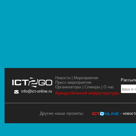
Новости
|
Мероприятия
Рассылк
Пресс-мероприятия
Организаторы
|
Спикеры
|
О нас
info@ict-online.ru
Аренда облачной инфраструктуры
Другие наши проекты:
- новос