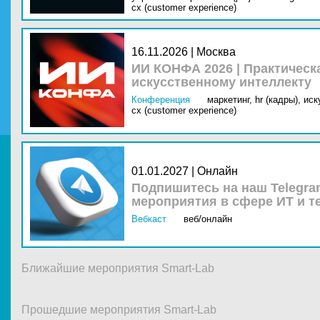
cx (customer experience)
16.11.2026 | Москва
ИИ КОНФА 2026 | Практическ
искусственному интеллекту
Конференция
маркетинг,
hr (кадры),
иск
cx (customer experience)
01.01.2027 | Онлайн
Подпишитесь на наш Telegra
мероприятия в сфере ИТ и т
Вебкаст
веб/онлайн
Ближайшие мероприятия Smart-Lab
Прошедшие мероприятия Smart-Lab