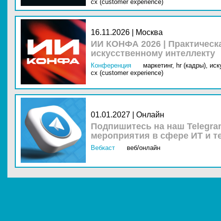
cx (customer experience)
16.11.2026 | Москва
ИИ КОНФА 2026 | Практическ
искусственному интеллекту
Конференция
маркетинг,
hr (кадры),
иск
cx (customer experience)
01.01.2027 | Онлайн
Подпишитесь на наш Telegra
мероприятия в сфере ИТ и т
Вебкаст
веб/онлайн