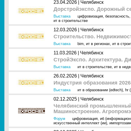
23.04.2026 |
Челябинск
Дорстройэкспо. Дорожный се
Выставка
цифровизация
,
безопасность
ит в строительстве
12.03.2026 |
Челябинск
Строительство. Недвижимост
Выставка
bim
,
ит в регионах
,
ит в стро
11.03.2026 |
Челябинск
СтройЭкспо. Архитектура. Д
Выставка
ит в строительстве
,
ит в нед
26.02.2026 |
Челябинск
Индустрия образования 2026
Выставка
ит в образовании (edtech)
,
hr 
02.12.2025 |
Челябинск
Челябинский промышленный
Машиностроение. Агропромэ
Форум
цифровизация
,
иб (информацион
искусственный интеллект (ии)
,
импортозам