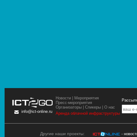
Новости
|
Мероприятия
Рассылк
Пресс-мероприятия
Организаторы
|
Спикеры
|
О нас
info@ict-online.ru
Аренда облачной инфраструктуры
Другие наши проекты:
- новос