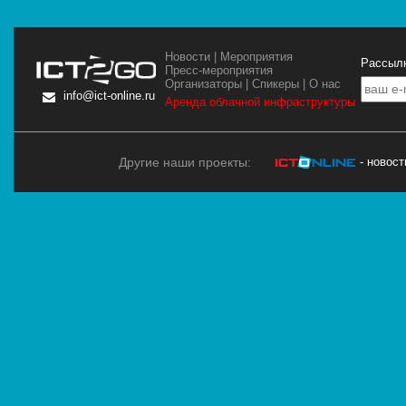
Новости
|
Мероприятия
Рассылк
Пресс-мероприятия
Организаторы
|
Спикеры
|
О нас
info@ict-online.ru
Аренда облачной инфраструктуры
Другие наши проекты:
- новос