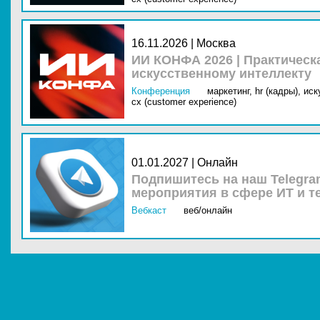
16.11.2026 | Москва
ИИ КОНФА 2026 | Практическ
искусственному интеллекту
Конференция
маркетинг,
hr (кадры),
иск
cx (customer experience)
01.01.2027 | Онлайн
Подпишитесь на наш Telegra
мероприятия в сфере ИТ и т
Вебкаст
веб/онлайн