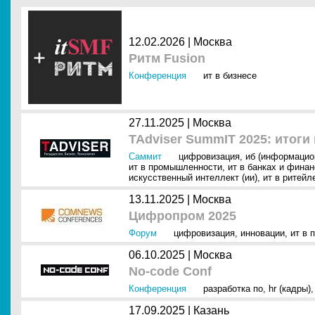
12.02.2026 |
Москва
Ритм Fusion
Конференция
ит в бизнесе
27.11.2025 |
Москва
TAdviser SummIT 2025: итоги
Саммит
цифровизация
,
иб (информацио
ит в промышленности
,
ит в банках и фина
искусственный интеллект (ии)
,
ит в ритейл
13.11.2025 |
Москва
Цифропром 2025
Форум
цифровизация
,
инновации
,
ит в 
06.10.2025 |
Москва
No-code Conf
Конференция
разработка по
,
hr (кадры)
17.09.2025 |
Казань