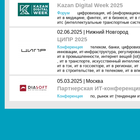
Kazan Digital Week 2025
Форум
цифровизация
,
иб (информацион
ит в медицине
,
финтех
,
ит в бизнесе
,
ит в 
итс (интеллектуальные транспортные сист
02.06.2025 |
Нижний Новгород
ЦИПР 2025
Конференция
телеком
,
банки
,
цифровиз
инновации
,
ит-инфраструктура
,
регулирова
ит в промышленности
,
интернет вещей (iot)
,
ит в транспорте
,
искусственный интеллект
ит в тэк
,
ит в госсекторе
,
ит в регионах
,
ит
ит в строительстве
,
ит в телекоме
,
ит в вп
05.03.2025 |
Москва
Партнерская ИТ-конференция
Конференция
по
,
рынок ит (тенденции и