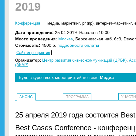
2019
Конференция
медиа
,
маркетинг
,
pr (пр)
,
интернет-маркетинг
,
Дата проведения:
25.04.2019. Начало в 10:00
Место проведения:
Москва
, Берсеневская наб. 6с3, Dewo
Стоимость:
4500 р.
подробности оплаты
Сайт мероприятия
Организатор:
Центр развития бизнес-коммуникаций (ЦРБК)
,
Асс
(АКАР)
Будь в курсе всех мероприятий по теме
Медиа
АНОНС
ПРОГРАММА
УЧАСТ
25 апреля 2019 года состоится Best
Best Cases Conference - конферен