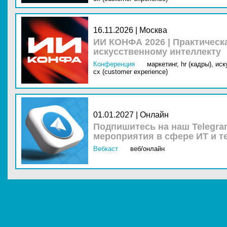
16.11.2026 | Москва
ИИ КОНФА 2026 | Практическ
искусственному интеллекту
Конференция
маркетинг,
hr (кадры),
иск
cx (customer experience)
01.01.2027 | Онлайн
Подпишитесь на наш Telegra
мероприятия в сфере ИТ и т
Вебкаст
веб/онлайн