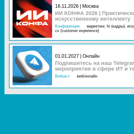
16.11.2026 | Москва
ИИ КОНФА 2026 | Практическ
искусственному интеллекту
Конференция
маркетинг,
hr (кадры),
иск
cx (customer experience)
01.01.2027 | Онлайн
Подпишитесь на наш Telegra
мероприятия в сфере ИТ и т
Вебкаст
веб/онлайн