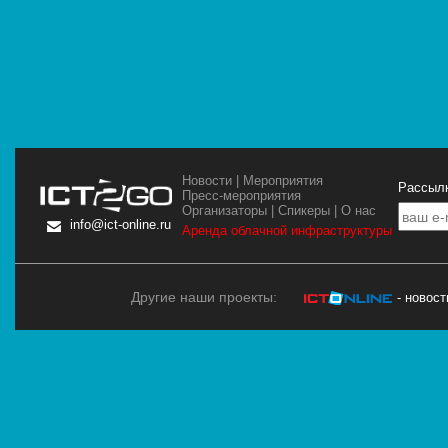
Новости
|
Мероприятия
Рассылк
Пресс-мероприятия
Организаторы
|
Спикеры
|
О нас
info@ict-online.ru
Аренда облачной инфраструктуры
Другие наши проекты:
- новос