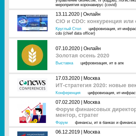
управление бизнесом
,
hr (кадры)
,
логистик
мероприятия коронавирус (covid)
13.11.2020 |
Онлайн
CIO и CDO: конкуренция или
Круглый Стол
цифровизация
,
ит-инфра
cdo (chief data officer)
07.10.2020 |
Онлайн
Золотая осень 2020
Выставка
цифровизация
,
ит в апк
17.03.2020 |
Москва
ИТ-стратегия 2020: новые в
Конференция
цифровизация
,
ит-инфрас
07.02.2020 |
Москва
Форум финансовых директоро
ментор, стратег
Форум
финансы
,
ит в банках и финанса
06.12.2019 |
Москва