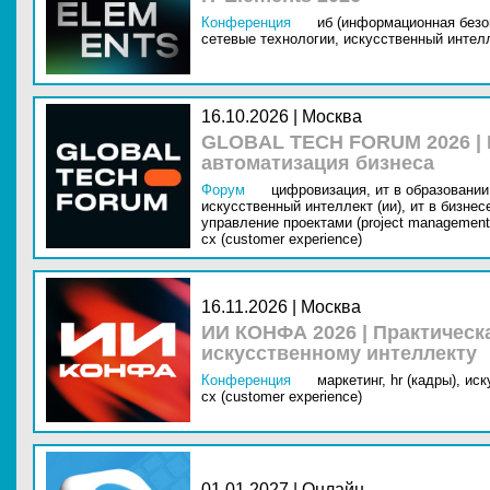
Конференция
иб (информационная безо
сетевые технологии,
искусственный интелл
16.10.2026 | Москва
GLOBAL TECH FORUM 2026 |
автоматизация бизнеса
Форум
цифровизация,
ит в образовании 
искусственный интеллект (ии),
ит в бизнес
управление проектами (project management
cx (customer experience)
16.11.2026 | Москва
ИИ КОНФА 2026 | Практическ
искусственному интеллекту
Конференция
маркетинг,
hr (кадры),
иск
cx (customer experience)
01.01.2027 | Онлайн