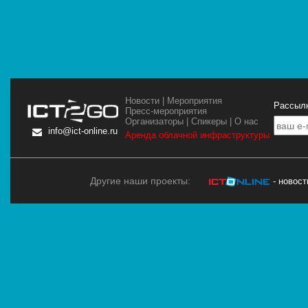
Новости
|
Мероприятия
Рассылк
Пресс-мероприятия
Организаторы
|
Спикеры
|
О нас
info@ict-online.ru
Аренда облачной инфраструктуры
Другие наши проекты:
- новос