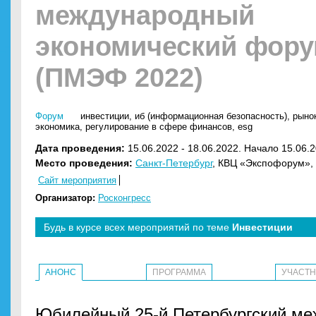
международный
экономический фор
(ПМЭФ 2022)
Форум
инвестиции
,
иб (информационная безопасность)
,
рынок
экономика
,
регулирование в сфере финансов
,
esg
Дата проведения:
15.06.2022 - 18.06.2022. Начало 15.06.2
Место проведения:
Санкт-Петербург
, КВЦ «Экспофорум», 
Сайт мероприятия
Организатор:
Росконгресс
Будь в курсе всех мероприятий по теме
Инвестиции
АНОНС
ПРОГРАММА
УЧАСТ
Юбилейный 25-й Петербургский м