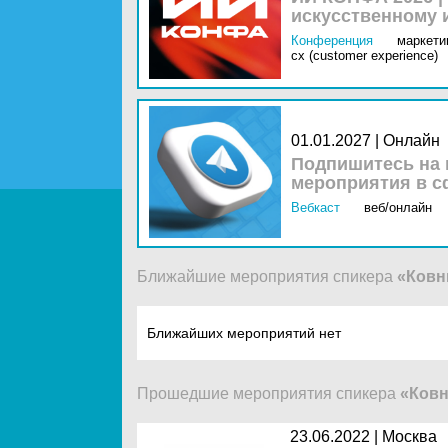
искусственному 
Конференция
маркетин
cx (customer experience)
01.01.2027 | Онлайн
Подпишитесь на 
мероприятия в с
Вебкаст
веб/онлайн
Ближайшие мероприятия спикера
«Ковн
Ближайших мероприятий нет
Прошедшие мероприятия спикера
«Ковн
23.06.2022 |
Москва