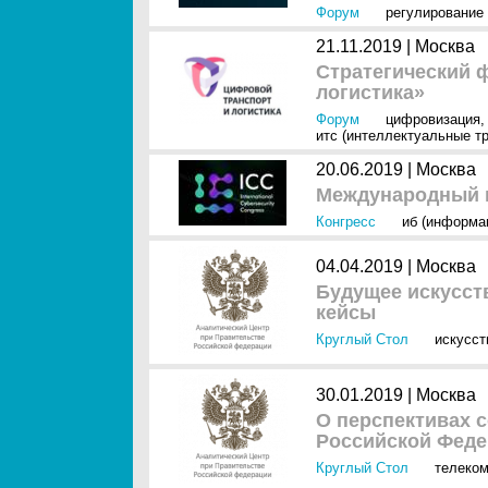
Форум
регулирование 
21.11.2019 |
Москва
Стратегический 
логистика»
Форум
цифровизация
итс (интеллектуальные т
20.06.2019 |
Москва
Международный к
Конгресс
иб (информа
04.04.2019 |
Москва
Будущее искусст
кейсы
Круглый Стол
искусст
30.01.2019 |
Москва
О перспективах с
Российской Фед
Круглый Стол
телеко