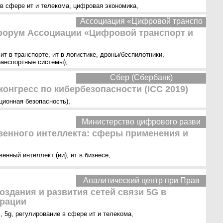
в сфере ит и телекома
,
цифровая экономика
,
Ассоциация «Цифровой транспо
форум Ассоциации «Цифровой транспорт и
,
ит в транспорте
,
ит в логистике
,
дроны/беспилотники
,
ранспортные системы)
,
Сбер (Сбербанк)
онгресс по кибербезопасности (ICC 2019)
ционная безопасность)
,
Министерство цифрового разви
венного интеллекта: сферы применения и
венный интеллект (ии)
,
ит в бизнесе
,
Аналитический центр при Прав
оздания и развития сетей связи 5G в
ерации
м
,
5g
,
регулирование в сфере ит и телекома
,