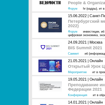
People & Organiz
Форум
hr (кадры)
,
ит в
15.06.2022 |
Санкт-П
Петербургский 
2022)
Форум
инвестиции
,
иб
цифровая экономика
,
эко
24.09.2021 |
Москва
BIS Summit 2021
Саммит
иб (информац
21.05.2021 |
Онлайн
Открытый Урок 
Мероприятие
ит в пр
19.05.2021 |
Онлайн
Преподавание ин
Федерации 2021
Конференция
ит в обр
14.01.2021 |
Онлайн