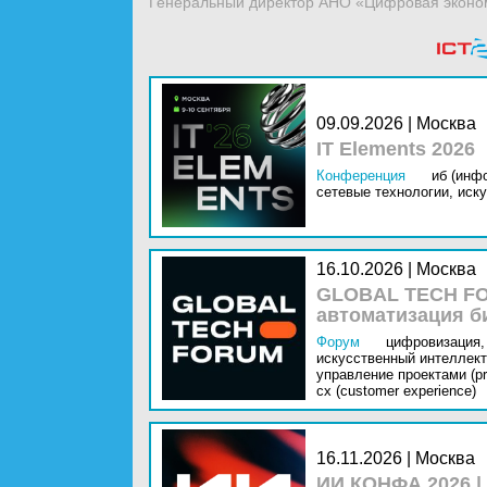
Генеральный директор АНО «Цифровая эконо
09.09.2026 | Москва
IT Elements 2026
Конференция
иб (инф
сетевые технологии,
иску
16.10.2026 | Москва
GLOBAL TECH FO
автоматизация б
Форум
цифровизация,
искусственный интеллект 
управление проектами (pr
cx (customer experience)
16.11.2026 | Москва
ИИ КОНФА 2026 |