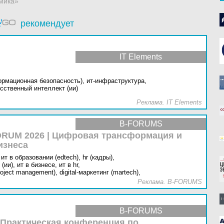
мика»
рекомендует
IT Elements
ормационная безопасность),
ит-инфраструктура,
сственный интеллект (ии)
Реклама. IT Elements
B-FORUMS
RUM 2026 | Цифровая трансформация и
изнеса
ит в образовании (edtech),
hr (кадры),
(ии),
ит в бизнесе,
ит в hr,
oject management),
digital-маркетинг (martech),
Реклама. B-FORUMS
B-FORUMS
 Практическая конференция по