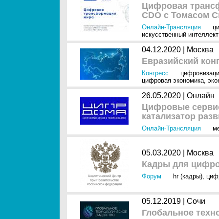
Цифровая трансф
CDO с Томасом 
Онлайн-Трансляция
ц
искусственный интеллект 
04.12.2020 |
Москва
Евразийский кон
Конгресс
цифровизац
цифровая экономика
,
эко
26.05.2020 |
Онлайн
Цифровые сервис
катализатор разв
Онлайн-Трансляция
м
05.03.2020 |
Москва
Кадры для цифро
Форум
hr (кадры)
,
циф
05.12.2019 |
Сочи
Глобальное техн