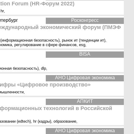
ation Forum (HR-Форум 2022)
 hr
,
етербург
Росконгресс
международный экономический форум (ПМЭФ
 (информационная безопасность)
,
рынок ит (тенденции ит)
,
номика
,
регулирование в сфере финансов
,
esg
,
BISA
ионная безопасность)
,
dlp
,
АНО Цифровая экономика
Цифры «Цифровое производство»
омышленности
,
АПКИТ
формационных технологий в Российской
азовании (edtech)
,
hr (кадры)
,
образование
,
АНО Цифровая экономика