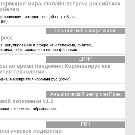
ормация мира. Онлайн-встреча российских
Сибелем
ифровизация
,
интернет вещей (iot)
,
облака
,
(ии)
,
Евразийский банк развития
гресс
ия
,
регулирование в сфере ит и телекома
,
финтех
,
номика
,
регулирование в сфере финансов
,
ЦИПР
ы во время пандемии: Коронавирус как
ития технологии
едиа
,
мероприятия коронавирус (covid)
,
Аналитический центр при Прав
вой экономики v1.2
ровая экономика
,
образование
,
РВК
ологическое лидерство