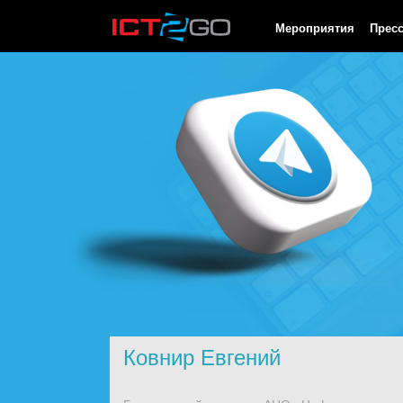
HTTP/1.0 200 OK Cache-Control: no-cache, private Date: Thu, 06
Мероприятия
Прес
Ковнир Евгений