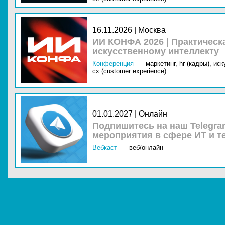
16.11.2026 | Москва
ИИ КОНФА 2026 | Практическ
искусственному интеллекту
Конференция
маркетинг,
hr (кадры),
иск
cx (customer experience)
01.01.2027 | Онлайн
Подпишитесь на наш Telegra
мероприятия в сфере ИТ и т
Вебкаст
веб/онлайн