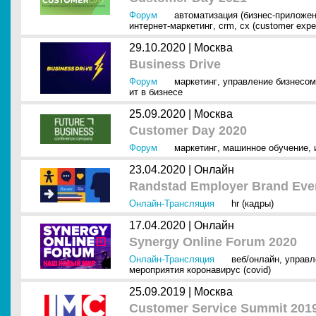
Форум
автоматизация (бизнес-приложен
интернет-маркетинг
,
crm
,
cx (customer expe
29.10.2020 |
Москва
Business Drive
Форум
маркетинг
,
управление бизнесом
ит в бизнесе
25.09.2020 |
Москва
Customer Day 2020
Форум
маркетинг
,
машинное обучение
,
23.04.2020 |
Онлайн
Randstad Employer Brand Even
Онлайн-Трансляция
hr (кадры)
17.04.2020 |
Онлайн
Synergy Online Forum 2020
Онлайн-Трансляция
веб/онлайн
,
управл
мероприятия коронавирус (covid)
25.09.2019 |
Москва
Customer Service Summit 201