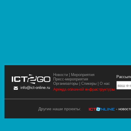
Новости
|
Мероприятия
Рассылк
Пресс-мероприятия
Организаторы
|
Спикеры
|
О нас
info@ict-online.ru
Аренда облачной инфраструктуры
Другие наши проекты:
- новос