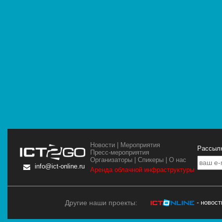
Новости
|
Мероприятия
Рассылк
Пресс-мероприятия
Организаторы
|
Спикеры
|
О нас
info@ict-online.ru
Аренда облачной инфраструктуры
Другие наши проекты:
- новос