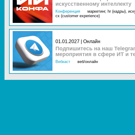
искусственному интеллекту
Конференция
маркетинг,
hr (кадры),
иск
cx (customer experience)
01.01.2027 | Онлайн
Подпишитесь на наш Telegra
мероприятия в сфере ИТ и т
Вебкаст
веб/онлайн