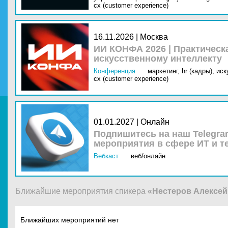
cx (customer experience)
16.11.2026 | Москва
ИИ КОНФА 2026 | Практическ
искусственному интеллекту
Конференция
маркетинг,
hr (кадры),
иск
cx (customer experience)
01.01.2027 | Онлайн
Подпишитесь на наш Telegra
мероприятия в сфере ИТ и т
Вебкаст
веб/онлайн
Ближайшие мероприятия спикера
«Нестеров Алексей
Ближайших мероприятий нет