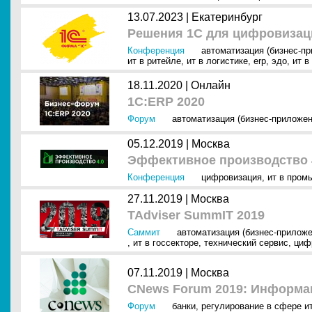
13.07.2023 |
Екатеринбург
Решения 1С для цифровизаци
Конференция
автоматизация (бизнес-п
ит в ритейле
,
ит в логистике
,
erp
,
эдо
,
ит в
18.11.2020 |
Онлайн
1С:ERP 2020
Форум
автоматизация (бизнес-приложен
05.12.2019 |
Москва
Эффективное производство 4
Конференция
цифровизация
,
ит в пром
27.11.2019 |
Москва
TAdviser SummIT 2019
Саммит
автоматизация (бизнес-приложе
,
ит в госсекторе
,
технический сервис
,
циф
07.11.2019 |
Москва
CNews Forum 2019: Информа
Форум
банки
,
регулирование в сфере и