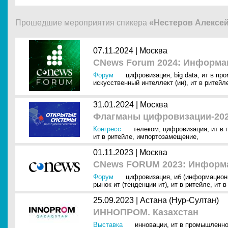
Прошедшие мероприятия спикера
«Нестеров Алексе
07.11.2024 |
Москва
CNews Forum 2024: Информа
Форум
цифровизация
,
big data
,
ит в пр
искусственный интеллект (ии)
,
ит в ритейл
31.01.2024 |
Москва
Флагманы цифровизации-202
Конгресс
телеком
,
цифровизация
,
ит в
ит в ритейле
,
импортозамещение
,
01.11.2023 |
Москва
CNews FORUM 2023: Информа
Форум
цифровизация
,
иб (информацион
рынок ит (тенденции ит)
,
ит в ритейле
,
ит в
25.09.2023 |
Астана (Нур-Султан)
ИННОПРОМ. Казахстан
Выставка
инновации
,
ит в промышленно