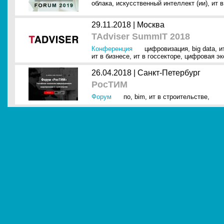
облака
,
искусственный интеллект (ии)
,
ит 
29.11.2018 |
Москва
TAdviser SummIT 2018
Конференция
цифровизация
,
big data
,
и
ит в бизнесе
,
ит в госсекторе
,
цифровая эк
26.04.2018 |
Санкт-Петербург
РосТИМ
Форум
по
,
bim
,
ит в строительстве
,