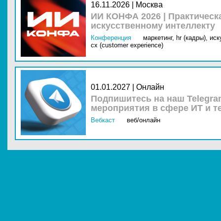
16.11.2026 | Москва
ИИ КОНФА 2026 | Практическ
искусственному интеллекту
Конференция
маркетинг,
hr (кадры),
иск
cx (customer experience)
01.01.2027 | Онлайн
Подпишитесь на наш Telegra
мероприятия в сфере ИТ и т
Вебкаст
веб/онлайн