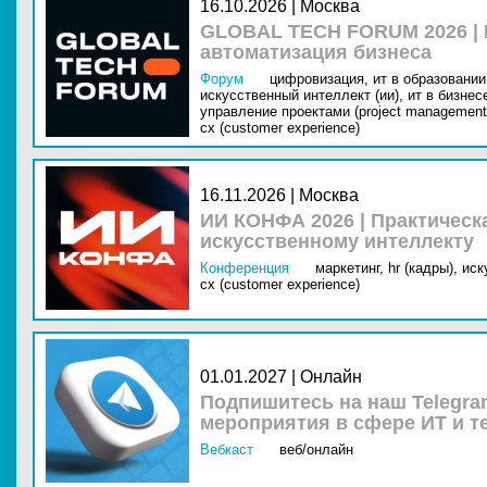
16.10.2026 | Москва
GLOBAL TECH FORUM 2026 |
автоматизация бизнеса
Форум
цифровизация,
ит в образовании 
искусственный интеллект (ии),
ит в бизнес
управление проектами (project management
cx (customer experience)
16.11.2026 | Москва
ИИ КОНФА 2026 | Практическ
искусственному интеллекту
Конференция
маркетинг,
hr (кадры),
иск
cx (customer experience)
01.01.2027 | Онлайн
Подпишитесь на наш Telegra
мероприятия в сфере ИТ и т
Вебкаст
веб/онлайн