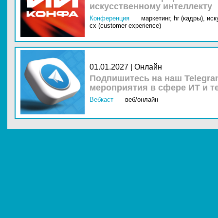
искусственному интеллекту
Конференция
маркетинг,
hr (кадры),
иск
cx (customer experience)
01.01.2027 | Онлайн
Подпишитесь на наш Telegra
мероприятия в сфере ИТ и т
Вебкаст
веб/онлайн