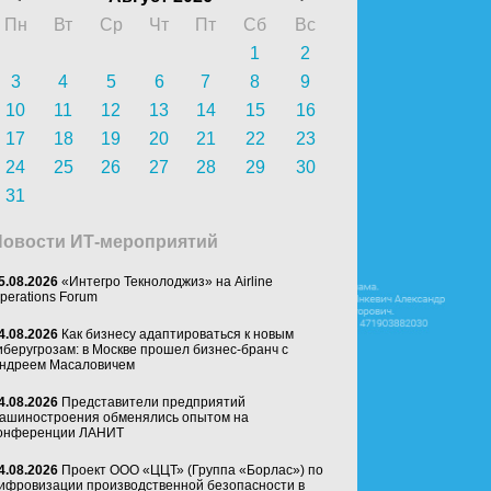
Пн
Вт
Ср
Чт
Пт
Сб
Вс
1
2
3
4
5
6
7
8
9
10
11
12
13
14
15
16
17
18
19
20
21
22
23
24
25
26
27
28
29
30
31
Новости ИТ-мероприятий
5.08.2026
«Интегро Текнолоджиз» на Airline
perations Forum
4.08.2026
Как бизнесу адаптироваться к новым
иберугрозам: в Москве прошел бизнес-бранч с
ндреем Масаловичем
4.08.2026
Представители предприятий
ашиностроения обменялись опытом на
онференции ЛАНИТ
4.08.2026
Проект ООО «ЦЦТ» (Группа «Борлас») по
ифровизации производственной безопасности в