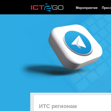
HTTP/1.0 200 OK Cache-Control: no-cache, private Date: Thu, 06
Мероприятия
Прес
ИТС регионам