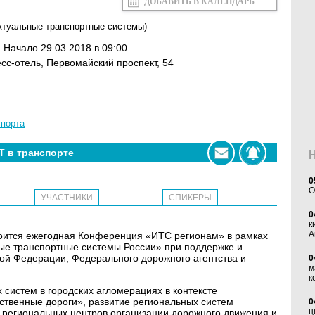
ДОБАВИТЬ В КАЛЕНДАРЬ
ктуальные транспортные системы)
. Начало 29.03.2018 в 09:00
сс-отель, Первомайский проспект, 54
спорта
Т в транспорте
0
O
УЧАСТНИКИ
СПИКЕРЫ
0
к
А
остоится ежегодная Конференция «ИТС регионам» в рамках
е транспортные системы России» при поддержке и
кой Федерации, Федерального дорожного агентства и
0
м
к
систем в городских агломерациях в контексте
ственные дороги», развитие региональных систем
0
ц
е региональных центров организации дорожного движения и