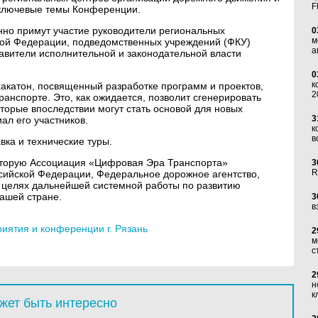
F
ключевые темы Конференции.
но примут участие руководители региональных
0
м
кой Федерации, подведомственных учреждений (ФКУ)
а
авители исполнительной и законодательной власти
0
к
акатон, посвященный разработке программ и проектов,
2
анспорте. Это, как ожидается, позволит сгенерировать
торые впоследствии могут стать основой для новых
3
ал его участников.
к
в
вка и технические туры.
оторую Ассоциация «Цифровая Эра Транспорта»
3
R
ссийской Федерации, Федеральное дорожное агентство,
 целях дальнейшей системной работы по развитию
ашей стране.
3
в
ятия и конференции г. Рязань
2
м
с
2
н
к
жет быть интересно