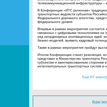
телекоммуникационной инфраструктуры – 
В Конференции «ИТС регионам» традицион
транспортных ведомств субъектов Российс
Федерального дорожного агентства, предст
федерального уровня.
Впервые в рамках мероприятия состоится х
связанных с цифровыми технологиями на тр
ряд неординарных инновационных идей, ко
бизнес-моделей, выявить кадровый потенци
Также в рамках мероприятия пройдут выста
Итогом Конференции станет резолюция, к
представит в Министерство транспорта Ро
субъектам и заинтересованным сторонам в
интеллектуальных транспортных систем в н
Еще ИТ-меропри
Вам мо