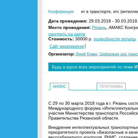
Конференция
ит в транспорте
,
итс (интелле
Дата проведения:
29.03.2018 - 30.03.2018
Место проведения:
Рязань
, АМАКС Конгре
смотреть на карте
Стоимость:
30000 р.
подробности оплаты
Сайт мероприятия
Организатор:
Джей Комм
,
Цифровая эра тран
Будь в курсе всех мероприятий по теме
И
АНОНС
ПРОГРАММА
С 29 по 30 марта 2018 года в г. Рязань с
Международного форума «Интеллектуальны
участии Министерства транспорта Российс
Правительства Рязанской области.
Внедрение интеллектуальных транспортных 
приоритетного проекта «Безопасные и каче
весогабаритного контроля, РНИС, создани