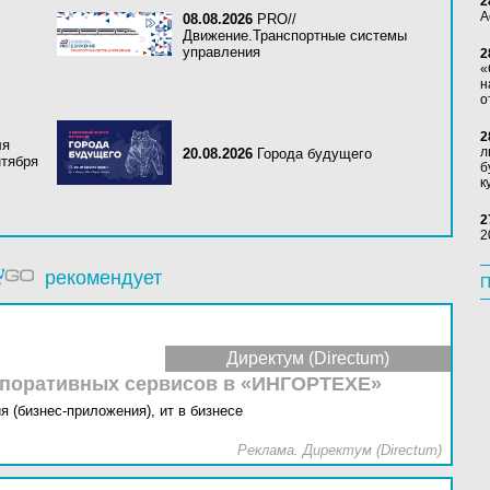
2
А
08.08.2026
PRO//
Движение.Транспортные системы
управления
2
«
н
о
2
ля
л
20.08.2026
Города будущего
нтября
б
к
2
2
рекомендует
П
Директум (Directum)
рпоративных сервисов в «ИНГОРТЕХЕ»
я (бизнес-приложения),
ит в бизнесе
Реклама. Директум (Directum)