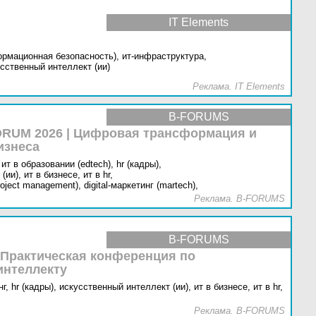
IT Elements
ормационная безопасность),
ит-инфраструктура,
сственный интеллект (ии)
Реклама. IT Elements
B-FORUMS
RUM 2026 | Цифровая трансформация и
изнеса
ит в образовании (edtech),
hr (кадры),
(ии),
ит в бизнесе,
ит в hr,
oject management),
digital-маркетинг (martech),
Реклама. B-FORUMS
B-FORUMS
 Практическая конференция по
интеллекту
г,
hr (кадры),
искусственный интеллект (ии),
ит в бизнесе,
ит в hr,
Реклама. B-FORUMS