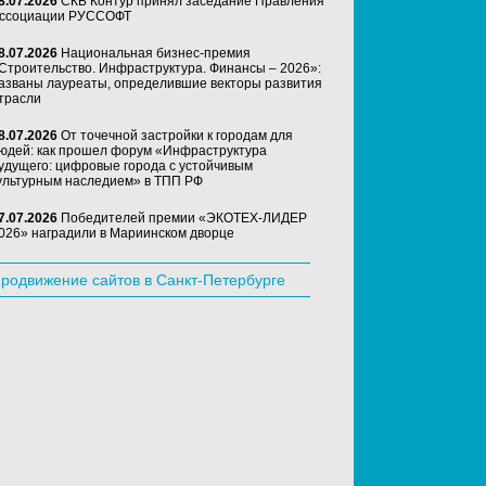
8.07.2026
СКБ Контур принял заседание Правления
ссоциации РУССОФТ
8.07.2026
Национальная бизнес-премия
Строительство. Инфраструктура. Финансы – 2026»:
азваны лауреаты, определившие векторы развития
трасли
8.07.2026
От точечной застройки к городам для
юдей: как прошел форум «Инфраструктура
удущего: цифровые города с устойчивым
ультурным наследием» в ТПП РФ
7.07.2026
Победителей премии «ЭКОТЕХ-ЛИДЕР
026» наградили в Мариинском дворце
родвижение сайтов в Санкт-Петербурге