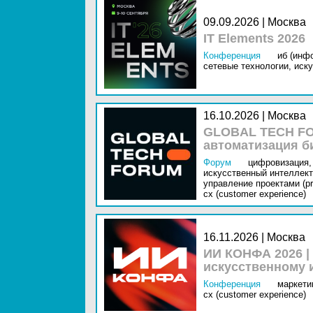
09.09.2026 | Москва
IT Elements 2026
Конференция
иб (инф
сетевые технологии,
иску
16.10.2026 | Москва
GLOBAL TECH FO
автоматизация б
Форум
цифровизация,
искусственный интеллект 
управление проектами (pr
cx (customer experience)
16.11.2026 | Москва
ИИ КОНФА 2026 |
искусственному 
Конференция
маркетин
cx (customer experience)