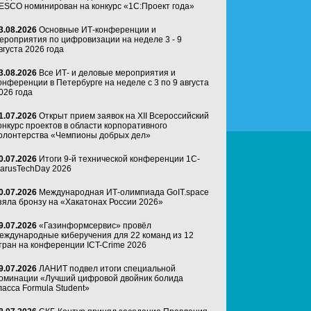
ESCO номинирован на конкурс «1С:Проект года»
3.08.2026
Основные ИТ-конференции и
ероприятия по цифровизации на неделе 3 - 9
вгуста 2026 года
3.08.2026
Все ИТ- и деловые мероприятия и
онференции в Петербурге на неделе с 3 по 9 августа
026 года
1.07.2026
Открыт прием заявок на XII Всероссийский
онкурс проектов в области корпоративного
олонтерства «Чемпионы добрых дел»
0.07.2026
Итоги 9-й технической конференции 1C-
arusTechDay 2026
0.07.2026
Международная ИТ-олимпиада GoIT.space
зяла бронзу на «Хакатонах России 2026»
9.07.2026
«Газинформсервис» провёл
еждународные киберучения для 22 команд из 12
тран на конференции ICT-Crime 2026
9.07.2026
ЛАНИТ подвел итоги специальной
оминации «Лучший цифровой двойник болида
ласса Formula Student»