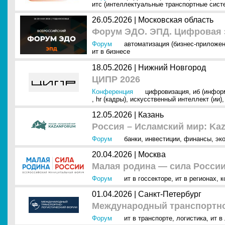
итс (интеллектуальные транспортные сист
26.05.2026 |
Московская область
Форум ЭДО. ЭПД. Цифровая э
Форум
автоматизация (бизнес-приложен
ит в бизнесе
18.05.2026 |
Нижний Новгород
ЦИПР 2026
Конференция
цифровизация
,
иб (инфор
,
hr (кадры)
,
искусственный интеллект (ии)
12.05.2026 |
Казань
Россия – Исламский мир: Ka
Форум
банки
,
инвестиции
,
финансы
,
эк
20.04.2026 |
Москва
Малая родина — сила России
Форум
ит в госсекторе
,
ит в регионах
,
к
01.04.2026 |
Санкт-Петербург
Международный транспортно
Форум
ит в транспорте
,
логистика
,
ит в