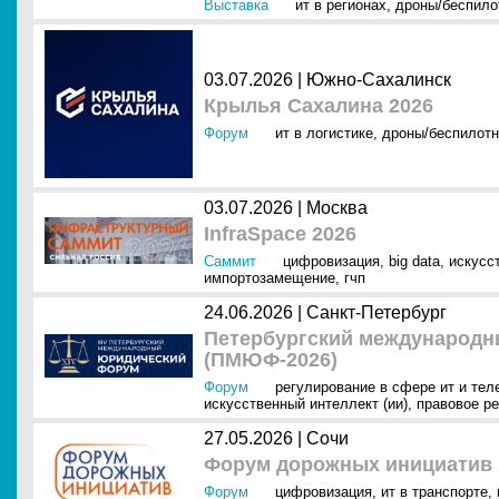
Выставка
ит в регионах
,
дроны/беспило
03.07.2026 |
Южно-Сахалинск
Крылья Сахалина 2026
Форум
ит в логистике
,
дроны/беспилотн
03.07.2026 |
Москва
InfraSpace 2026
Саммит
цифровизация
,
big data
,
искусс
импортозамещение
,
гчп
24.06.2026 |
Санкт-Петербург
Петербургский международ
(ПМЮФ-2026)
Форум
регулирование в сфере ит и тел
искусственный интеллект (ии)
,
правовое р
27.05.2026 |
Сочи
Форум дорожных инициатив
Форум
цифровизация
,
ит в транспорте
,