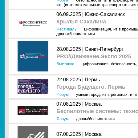
Форум
безопасность
,
ит в транспорте
,
и
итс (интеллектуальные транспортные сист
06.09.2025 |
Южно-Сахалинск
Крылья Сахалина
Фестиваль
цифровизация
,
ит в промыш
дроны/беспилотники
28.08.2025 |
Санкт-Петербург
PRO//Движение.Экспо 2025
Выставка
цифровизация
,
безопасность
22.08.2025 |
Пермь
Города Будущего. Пермь
Форум
умный город
,
ит в регионах
,
ит в
07.08.2025 |
Москва
Беспилотные системы: техн
Форум
дроны/беспилотники
07.08.2025 |
Москва