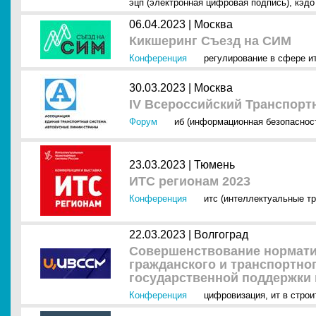
эцп (электронная цифровая подпись)
,
кэдо
06.04.2023 |
Москва
Кикшеринг Съезд на СИМ
Конференция
регулирование в сфере и
30.03.2023 |
Москва
IV Всероссийский Транспор
Форум
иб (информационная безопаснос
23.03.2023 |
Тюмень
ИТС регионам 2023
Конференция
итс (интеллектуальные т
22.03.2023 |
Волгоград
Совершенствование нормати
гражданского и транспортно
государственной поддержки
Конференция
цифровизация
,
ит в стро