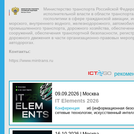
Министерство транспорта Российской Федер
исполнительной власти в области транспорт
госполитики в сфере гражданской авиации, и
морского, внутреннего водного, железнодорожного, автомобиль
промышленного транспорта, дорожного хозяйства, обеспечени
сооружений, обеспечения транспортной безопасности, регист
дорожного движения в части организационно-правовых мероп
автодорогах.
Контакты:
https://www.mintrans.ru
рекоме
09.09.2026 | Москва
IT Elements 2026
Конференция
иб (информационная безо
сетевые технологии,
искусственный интелл
16.10.2026 | Москва