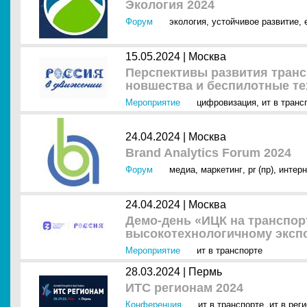
Экология 2024
Форум
экология
,
устойчивое развитие
,
15.05.2024 |
Москва
Перспективы развития тран
новшества и беспилотные т
Мероприятие
цифровизация
,
ит в транс
24.04.2024 |
Москва
Brand Analytics Forum 2024
Форум
медиа
,
маркетинг
,
pr (пр)
,
интерн
24.04.2024 |
Москва
Демо-день «ИЦК на транспор
высокотехнологичному эксп
Мероприятие
ит в транспорте
28.03.2024 |
Пермь
ИТС регионам 2024
Конференция
ит в транспорте
,
ит в рег