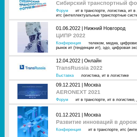
Сибирский транспортный фо
Форум
ит в транспорте
,
логистика
,
ит в
итс (интеллектуальные транспортные сист
01.06.2022 |
Нижний Новгород
ЦИПР 2022
Конференция
телеком
,
медиа
,
цифрови
рынок ит (тенденции ит)
,
эдо
,
цифровая эк
12.04.2022 |
Онлайн
TransRussia 2022
Выставка
логистика
,
ит в логистике
09.12.2021 |
Москва
AERONEXT 2021
Форум
ит в транспорте
,
ит в логистике
,
01.12.2021 |
Москва
Развитие инноваций в дорож
Конференция
ит в транспорте
,
итс (инт