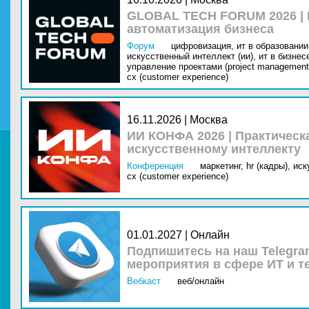
GLOBAL TECH FORUM 2026 |
автоматизация бизнеса
Форум
цифровизация,
ит в образовании 
искусственный интеллект (ии),
ит в бизнес
управление проектами (project management
cx (customer experience)
16.11.2026 | Москва
ИИ КОНФА 2026 | Практическ
искусственному интеллекту
Конференция
маркетинг,
hr (кадры),
иск
cx (customer experience)
01.01.2027 | Онлайн
Подпишитесь на наш Telegra
мероприятия в сфере ИТ и т
Вебкаст
веб/онлайн