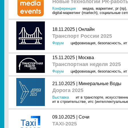
Новые технологии PR-работ
Конференция
медиа
,
маркетинг
,
pr (пр)
digital-маркетинг (martech)
,
социальные сет
18.11.2025 |
Онлайн
Транспорт России 2025
Форум
цифровизация
,
безопасность
,
ит
15.11.2025 |
Москва
Транспортная неделя 2025
Форум
цифровизация
,
безопасность
,
ит
21.10.2025 |
Минеральные Воды
Дорога 2025
Выставка
ит в транспорте
,
искусственны
ит в строительстве
,
итс (интеллектуальны
09.10.2025 |
Сочи
TAXI-2025