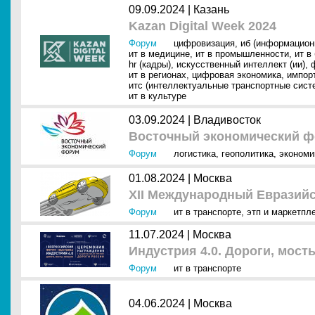
09.09.2024 |
Казань
Kazan Digital Week 2024
Форум
цифровизация
,
иб (информацион
ит в медицине
,
ит в промышленности
,
ит в
hr (кадры)
,
искусственный интеллект (ии)
,
ит в регионах
,
цифровая экономика
,
импор
итс (интеллектуальные транспортные сист
ит в культуре
03.09.2024 |
Владивосток
Восточный экономический ф
Форум
логистика
,
геополитика
,
экономи
01.08.2024 |
Москва
XII Международный Евразийс
Форум
ит в транспорте
,
этп и маркетпл
11.07.2024 |
Москва
Индустрия 4.0. Дороги, мост
Форум
ит в транспорте
04.06.2024 |
Москва