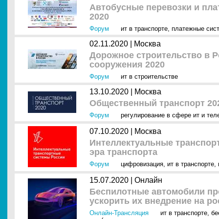
Автобусные перевозки и пла
2020
Форум
ит в транспорте
,
платежные сис
02.11.2020 |
Москва
Дорожное строительство в Р
сооружения 2020
Форум
ит в строительстве
13.10.2020 |
Москва
Общественный транспорт 20
Форум
регулирование в сфере ит и тел
07.10.2020 |
Москва
Интеллектуальные транспор
эра транспорта
Форум
цифровизация
,
ит в транспорте
,
15.07.2020 |
Онлайн
Беспилотные автомобили про
ускорить их внедрение на р
Онлайн-Трансляция
ит в транспорте
,
бе