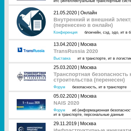
итс (интеллектуальные транспортные сист
21.05.2020 |
Онлайн
Внутренний и внешний элек
(перенесено в онлайн)
Конференция
блокчейн
,
сэд
,
эдо
,
ит в 
13.04.2020 |
Москва
TransRussia 2020
Выставка
ит в транспорте
,
ит в логисти
25.03.2020 |
Москва
Транспортная безопасность 
строительства (перенесен)
Форум
безопасность
,
ит в транспорте
05.02.2020 |
Москва
NAIS 2020
Форум
иб (информационная безопаснос
ит в транспорте
,
персональные данные
29.11.2019 |
Москва
Инфраструктурные инициати