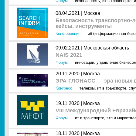
Форум
безопасность
,
ит в транспорте
,
и
08.04.2021 |
Москва
Безопасность транспортно-л
кейсы, инструменты
Конференция
иб (информационная безо
09.02.2021 |
Московская область
NAIS 2021
Форум
инновации
,
управление бизнесо
20.11.2020 |
Москва
ЭРА-ГЛОНАСС — эра новых 
Конгресс
телеком
,
ит в транспорте
,
спу
19.11.2020 |
Москва
VIII Международный Евразий
Форум
ит в транспорте
,
этп и маркетпл
18.11.2020 |
Москва