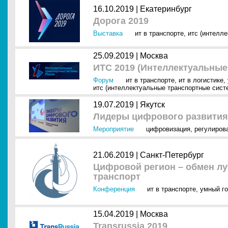
16.10.2019 |
Екатеринбург
Дорога 2019
Выставка
ит в транспорте
,
итс (интелл
25.09.2019 |
Москва
ИТС 2019 (Интеллектуальные
Форум
ит в транспорте
,
ит в логистике
,
итс (интеллектуальные транспортные сист
19.07.2019 |
Якутск
Лидеры цифрового развития
Мероприятие
цифровизация
,
регулиров
21.06.2019 |
Санкт-Петербург
Цифровой регион – обмен л
транспорт
Конференция
ит в транспорте
,
умный г
15.04.2019 |
Москва
Transrussia 2019