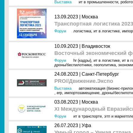
Выставка
ит в промышленности
,
робото
13.09.2023 |
Москва
Транспортная логистика 202
Форум
логистика
,
ит в логистике
,
импор
10.09.2023 |
Владивосток
Восточный экономический ф
Форум
hr (кадры)
,
ит в логистике
,
ит в 
дроны/беспилотники
,
геополитика
,
экономи
24.08.2023 |
Санкт-Петербург
PRO//Движение.Экспо
Выставка
автоматизация (бизнес-прило
,
erp
,
импортозамещение
,
дроны/беспилотн
03.08.2023 |
Москва
XI Международный Евразийск
Форум
ит в транспорте
,
этп и маркетпл
26.07.2023 |
Уфа
Умный город – Умная страна