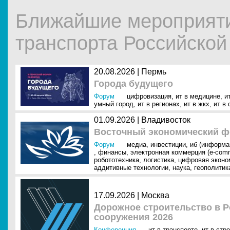
Ближайшие мероприят
транспорта Российско
20.08.2026 |
Пермь
Города будущего
Форум
цифровизация
,
ит в медицине
,
и
умный город
,
ит в регионах
,
ит в жкх
,
ит в
01.09.2026 |
Владивосток
Восточный экономический ф
Форум
медиа
,
инвестиции
,
иб (информа
,
финансы
,
электронная коммерция (e-com
робототехника
,
логистика
,
цифровая эконо
аддитивные технологии
,
наука
,
геополитик
17.09.2026 |
Москва
Дорожное строительство в Р
сооружения 2026
Конференция
ит в транспорте
,
ит в стр