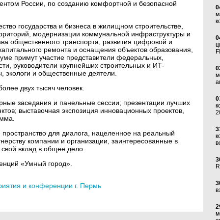
ентом России, по созданию комфортной и безопасной
0
м
к
ство государства и бизнеса в жилищном строительстве,
ерриторий, модернизации коммунальной инфраструктуры и
0
ава общественного транспорта, развития цифровой и
ц
 капитального ремонта и оснащения объектов образования,
F
руме примут участие представители федеральных,
сти, руководители крупнейших строительных и ИТ-
0
, экологи и общественные деятели.
м
а
олее двух тысяч человек.
0
арные заседания и панельные сессии; презентации лучших
к
ктов; выставочная экспозиция инновационных проектов,
2
амма.
3
ространство для диалога, нацеленное на реальный
к
тнерству компании и организации, заинтересованные в
в
 свой вклад в общее дело.
3
енций «Умный город».
R
3
иятия и конференции г. Пермь
в
2
м