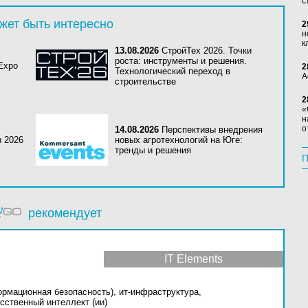
с
жет быть интересно
2
н
к
13.08.2026
СтройТех 2026. Точки
роста: инструменты и решения.
 Expo
2
Технологический переход в
А
строительстве
2
«
н
о
14.08.2026
Перспективы внедрения
ы 2026
новых агротехнологий на Юге:
тренды и решения
П
рекомендует
IT Elements
ормационная безопасность),
ит-инфраструктура,
сственный интеллект (ии)