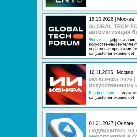
16.10.2026 | Москва
GLOBAL TECH FO
автоматизация б
Форум
цифровизация,
искусственный интеллект 
управление проектами (pr
cx (customer experience)
16.11.2026 | Москва
ИИ КОНФА 2026 |
искусственному 
Конференция
маркетин
cx (customer experience)
01.01.2027 | Онлайн
Подпишитесь на 
мероприятия в с