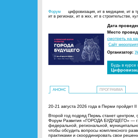
Форум
цифровизация
,
ит в медицине
,
ит в 
ит в регионах
,
ит в жкх
,
ит в строительстве
,
ку
Дата проведе
Место провед
смотреть на ка
Сайт мероприя
Организатор:
У
Будь в курсе
Цифровиза
АНОНС
ПРОГРАММА
20-21 августа 2026 года в Перми пройдет I
Второй год подряд Пермь станет центром, 
Форум Развития «ГОРОДА БУДУЩЕГО» — гл
федеральной, региональной, муниципальной
чтобы обсудить вопросы комплексного раз
практиками и скоординировать свои решен