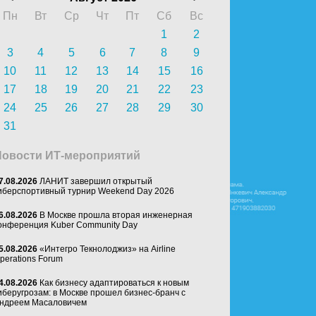
Пн
Вт
Ср
Чт
Пт
Сб
Вс
1
2
3
4
5
6
7
8
9
10
11
12
13
14
15
16
17
18
19
20
21
22
23
24
25
26
27
28
29
30
31
Новости ИТ-мероприятий
7.08.2026
ЛАНИТ завершил открытый
иберспортивный турнир Weekend Day 2026
6.08.2026
В Москве прошла вторая инженерная
онференция Kuber Community Day
5.08.2026
«Интегро Текнолоджиз» на Airline
perations Forum
4.08.2026
Как бизнесу адаптироваться к новым
иберугрозам: в Москве прошел бизнес-бранч с
ндреем Масаловичем