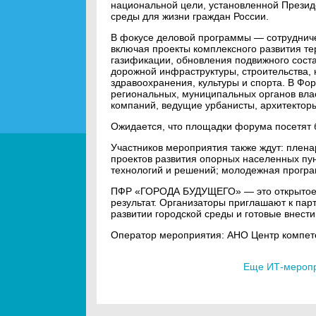
национальной цели, установленной Презид
среды для жизни граждан России.
В фокусе деловой программы — сотрудниче
включая проекты комплексного развития т
газификации, обновления подвижного сост
дорожной инфраструктуры, строительства,
здравоохранения, культуры и спорта. В Фо
региональных, муниципальных органов вла
компаний, ведущие урбанисты, архитекторы
Ожидается, что площадки форума посетят б
Участников мероприятия также ждут: плен
проектов развития опорных населенных пун
технологий и решений; молодежная прогр
ПФР «ГОРОДА БУДУЩЕГО» — это открытое п
результат. Организаторы приглашают к пар
развитии городской среды и готовые внести
Оператор мероприятия: АНО Центр компет
Еще ИТ-меропр