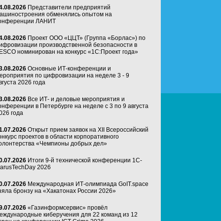
4.08.2026
Представители предприятий
ашиностроения обменялись опытом на
онференции ЛАНИТ
4.08.2026
Проект ООО «ЦЦТ» (Группа «Борлас») по
ифровизации производственной безопасности в
ESCO номинирован на конкурс «1С:Проект года»
3.08.2026
Основные ИТ-конференции и
ероприятия по цифровизации на неделе 3 - 9
вгуста 2026 года
3.08.2026
Все ИТ- и деловые мероприятия и
онференции в Петербурге на неделе с 3 по 9 августа
026 года
1.07.2026
Открыт прием заявок на XII Всероссийский
онкурс проектов в области корпоративного
олонтерства «Чемпионы добрых дел»
0.07.2026
Итоги 9-й технической конференции 1C-
arusTechDay 2026
0.07.2026
Международная ИТ-олимпиада GoIT.space
зяла бронзу на «Хакатонах России 2026»
9.07.2026
«Газинформсервис» провёл
еждународные киберучения для 22 команд из 12