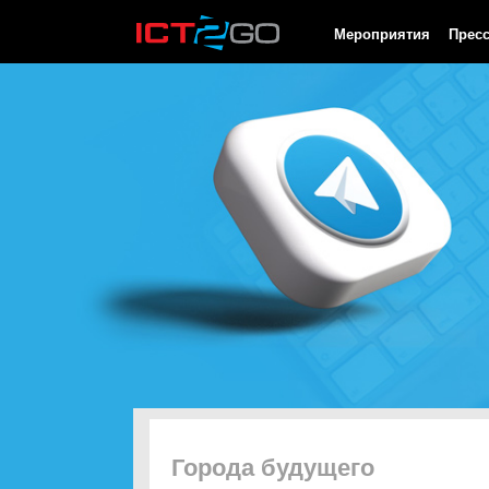
HTTP/1.0 200 OK Cache-Control: no-cache, private Date: Sat, 08 
Мероприятия
Прес
Города будущего