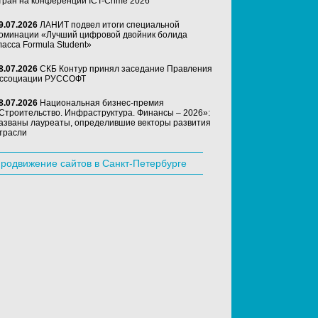
тран на конференции ICT-Crime 2026
9.07.2026
ЛАНИТ подвел итоги специальной
оминации «Лучший цифровой двойник болида
ласса Formula Student»
8.07.2026
СКБ Контур принял заседание Правления
ссоциации РУССОФТ
8.07.2026
Национальная бизнес-премия
Строительство. Инфраструктура. Финансы – 2026»:
азваны лауреаты, определившие векторы развития
трасли
родвижение сайтов в Санкт-Петербурге