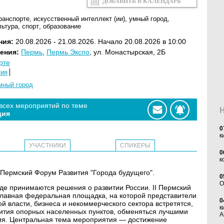
ДОБАВИТЬ В КАЛЕНДАРЬ
транспорте
,
искусственный интеллект (ии)
,
умный город
,
льтура
,
спорт
,
образование
ния:
20.08.2026 - 21.08.2026. Начало 20.08.2026 в 10:00
ения:
Пермь
,
Пермь Экспо
, ул. Монастырская, 2Б
рте
тия
мный город
 всех мероприятий по теме
ция
0
к
УЧАСТНИКИ
СПИКЕРЫ
0
к
I Пермский Форум Развития "Города будущего".
0
O
где принимаются решения о развитии России. II Пермский
авная федеральная площадка, на которой представители
0
 власти, бизнеса и некоммерческого сектора встретятся,
к
вития опорных населенных пунктов, обменяться лучшими
А
ия. Центральная тема мероприятия — достижение