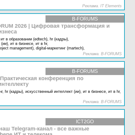
Реклама. IT Elements
B-FORUMS
RUM 2026 | Цифровая трансформация и
изнеса
ит в образовании (edtech),
hr (кадры),
(ии),
ит в бизнесе,
ит в hr,
oject management),
digital-маркетинг (martech),
Реклама. B-FORUMS
B-FORUMS
 Практическая конференция по
интеллекту
г,
hr (кадры),
искусственный интеллект (ии),
ит в бизнесе,
ит в hr,
Реклама. B-FORUMS
ICT2GO
наш Telegram-канал - все важные
фере ИТ и телекома