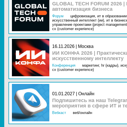
GLOBAL TECH FORUM 2026 |
автоматизация бизнеса
Форум
цифровизация,
ит в образовании 
искусственный интеллект (ии),
ит в бизнес
управление проектами (project management
cx (customer experience)
16.11.2026 | Москва
ИИ КОНФА 2026 | Практическ
искусственному интеллекту
Конференция
маркетинг,
hr (кадры),
иск
cx (customer experience)
01.01.2027 | Онлайн
Подпишитесь на наш Telegra
мероприятия в сфере ИТ и т
Вебкаст
веб/онлайн