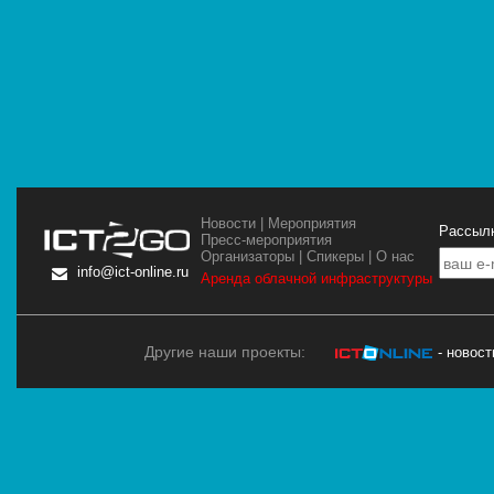
Новости
|
Мероприятия
Рассылк
Пресс-мероприятия
Организаторы
|
Спикеры
|
О нас
info@ict-online.ru
Аренда облачной инфраструктуры
Другие наши проекты:
- новос