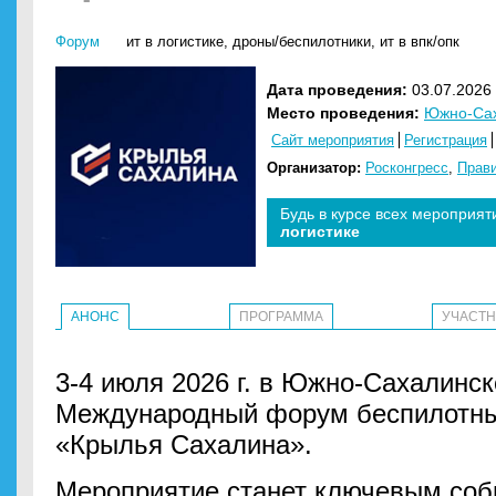
Форум
ит в логистике
,
дроны/беспилотники
,
ит в впк/опк
Дата проведения:
03.07.2026 
Место проведения:
Южно-Са
Сайт мероприятия
Регистрация
Организатор:
Росконгресс
,
Прави
Будь в курсе всех мероприят
логистике
АНОНС
ПРОГРАММА
УЧАСТ
3-4 июля 2026 г. в Южно-Сахалинск
Международный форум беспилотных
«Крылья Сахалина».
Мероприятие станет ключевым со