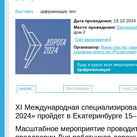
Выставка
цифровизация
,
bim
Дата проведения:
15.10.2024 
Место проведения:
Екатерин
дом 2
Сайт мероприятия
Организатор:
Министерство тран
дорожное агентство (Росавтодор)
Будь в курсе всех мероприят
Цифровизация
АНОНС
ПРОГРАММА
УЧАСТ
XI Международная специализирова
2024» пройдет в Екатеринбурге 15‒
Масштабное мероприятие проводит