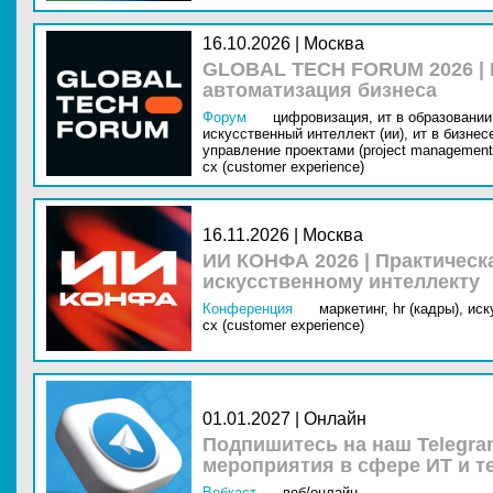
16.10.2026 | Москва
GLOBAL TECH FORUM 2026 |
автоматизация бизнеса
Форум
цифровизация,
ит в образовании 
искусственный интеллект (ии),
ит в бизнес
управление проектами (project management
cx (customer experience)
16.11.2026 | Москва
ИИ КОНФА 2026 | Практическ
искусственному интеллекту
Конференция
маркетинг,
hr (кадры),
иск
cx (customer experience)
01.01.2027 | Онлайн
Подпишитесь на наш Telegra
мероприятия в сфере ИТ и т
Вебкаст
веб/онлайн