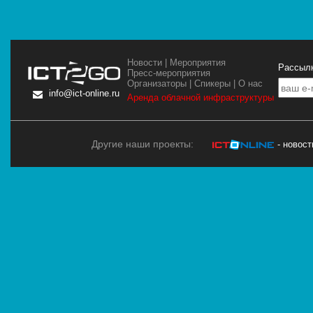
Новости
|
Мероприятия
Рассылк
Пресс-мероприятия
Организаторы
|
Спикеры
|
О нас
info@ict-online.ru
Аренда облачной инфраструктуры
Другие наши проекты:
- новос