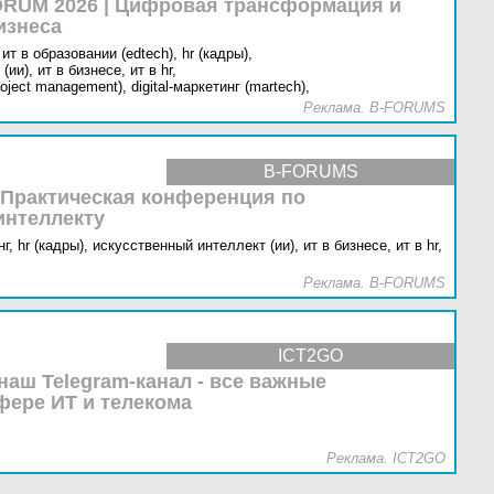
RUM 2026 | Цифровая трансформация и
изнеса
ит в образовании (edtech),
hr (кадры),
(ии),
ит в бизнесе,
ит в hr,
oject management),
digital-маркетинг (martech),
Реклама. B-FORUMS
B-FORUMS
 Практическая конференция по
интеллекту
г,
hr (кадры),
искусственный интеллект (ии),
ит в бизнесе,
ит в hr,
Реклама. B-FORUMS
ICT2GO
наш Telegram-канал - все важные
фере ИТ и телекома
Реклама. ICT2GO