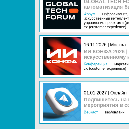
GLOBAL TECH FO
автоматизация б
Форум
цифровизация,
искусственный интеллект 
управление проектами (pr
cx (customer experience)
16.11.2026 | Москва
ИИ КОНФА 2026 |
искусственному 
Конференция
маркетин
cx (customer experience)
01.01.2027 | Онлайн
Подпишитесь на 
мероприятия в с
Вебкаст
веб/онлайн