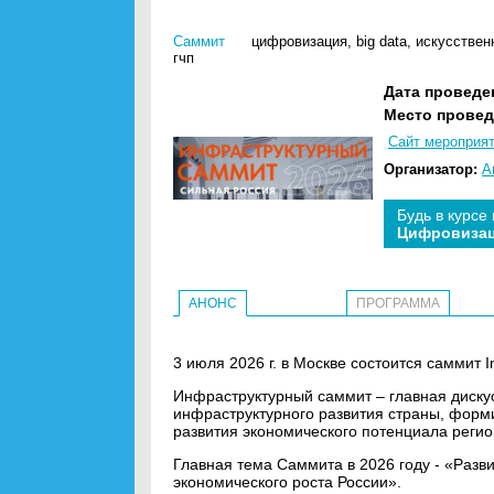
Саммит
цифровизация
,
big data
,
искусствен
гчп
Дата проведе
Место провед
Сайт мероприя
Организатор:
А
Будь в курсе
Цифровиза
АНОНС
ПРОГРАММА
3 июля 2026 г. в Москве состоится саммит I
Инфраструктурный саммит – главная диску
инфраструктурного развития страны, форм
развития экономического потенциала регио
Главная тема Саммита в 2026 году - «Разв
экономического роста России».