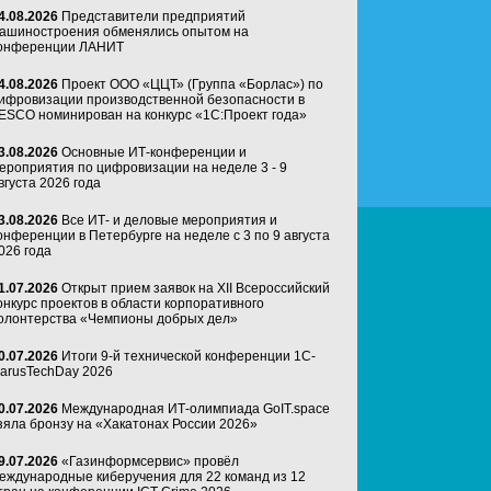
4.08.2026
Представители предприятий
ашиностроения обменялись опытом на
онференции ЛАНИТ
4.08.2026
Проект ООО «ЦЦТ» (Группа «Борлас») по
ифровизации производственной безопасности в
ESCO номинирован на конкурс «1С:Проект года»
3.08.2026
Основные ИТ-конференции и
ероприятия по цифровизации на неделе 3 - 9
вгуста 2026 года
3.08.2026
Все ИТ- и деловые мероприятия и
онференции в Петербурге на неделе с 3 по 9 августа
026 года
1.07.2026
Открыт прием заявок на XII Всероссийский
онкурс проектов в области корпоративного
олонтерства «Чемпионы добрых дел»
0.07.2026
Итоги 9-й технической конференции 1C-
arusTechDay 2026
0.07.2026
Международная ИТ-олимпиада GoIT.space
зяла бронзу на «Хакатонах России 2026»
9.07.2026
«Газинформсервис» провёл
еждународные киберучения для 22 команд из 12