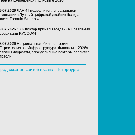
тран на конференции ICT-Crime 2026
9.07.2026
ЛАНИТ подвел итоги специальной
оминации «Лучший цифровой двойник болида
ласса Formula Student»
8.07.2026
СКБ Контур принял заседание Правления
ссоциации РУССОФТ
8.07.2026
Национальная бизнес-премия
Строительство. Инфраструктура. Финансы – 2026»:
азваны лауреаты, определившие векторы развития
трасли
родвижение сайтов в Санкт-Петербурге