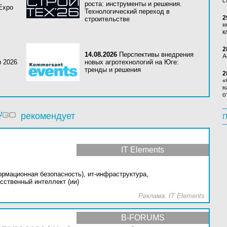
с
роста: инструменты и решения.
 Expo
Технологический переход в
2
строительстве
н
к
2
14.08.2026
Перспективы внедрения
А
ы 2026
новых агротехнологий на Юге:
тренды и решения
2
«
н
о
рекомендует
П
IT Elements
ормационная безопасность),
ит-инфраструктура,
сственный интеллект (ии)
Реклама. IT Elements
B-FORUMS