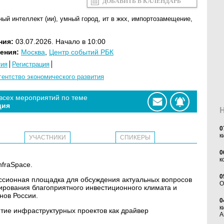
ДОБАВИТЬ В КАЛЕНДАРЬ
ный интеллект (ии)
,
умный город
,
ит в жкх
,
импортозамещение
,
ния:
03.07.2026. Начало в 10:00
ения:
Москва
,
Центр событий РБК
тия
Регистрация
гентство экономического развития
 всех мероприятий по теме
ция
0
к
УЧАСТНИКИ
СПИКЕРЫ
0
к
nfraSpace.
0
ссионная площадка для обсуждения актуальных вопросов
O
ирования благоприятного инвестиционного климата и
нов России.
0
к
итие инфраструктурных проектов как драйвер
А