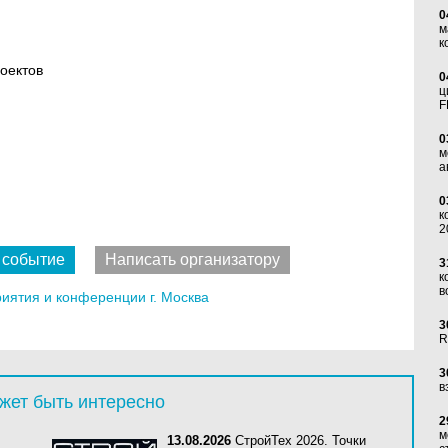
0
м
к
оектов
0
ц
F
0
м
а
0
к
2
 событие
Написать организатору
3
к
в
ятия и конференции г. Москва
3
R
3
в
жет быть интересно
2
м
13.08.2026
СтройТех 2026. Точки