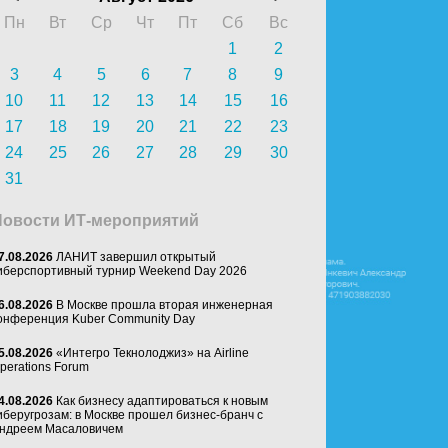
Пн
Вт
Ср
Чт
Пт
Сб
Вс
1
2
3
4
5
6
7
8
9
10
11
12
13
14
15
16
17
18
19
20
21
22
23
24
25
26
27
28
29
30
31
Новости ИТ-мероприятий
7.08.2026
ЛАНИТ завершил открытый
иберспортивный турнир Weekend Day 2026
6.08.2026
В Москве прошла вторая инженерная
онференция Kuber Community Day
5.08.2026
«Интегро Текнолоджиз» на Airline
perations Forum
4.08.2026
Как бизнесу адаптироваться к новым
иберугрозам: в Москве прошел бизнес-бранч с
ндреем Масаловичем