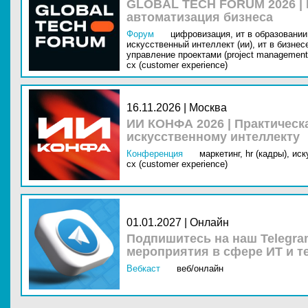
GLOBAL TECH FORUM 2026 |
автоматизация бизнеса
Форум
цифровизация,
ит в образовании 
искусственный интеллект (ии),
ит в бизнес
управление проектами (project management
cx (customer experience)
16.11.2026 | Москва
ИИ КОНФА 2026 | Практическ
искусственному интеллекту
Конференция
маркетинг,
hr (кадры),
иск
cx (customer experience)
01.01.2027 | Онлайн
Подпишитесь на наш Telegra
мероприятия в сфере ИТ и т
Вебкаст
веб/онлайн