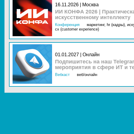
16.11.2026 | Москва
ИИ КОНФА 2026 | Практическ
искусственному интеллекту
Конференция
маркетинг,
hr (кадры),
иск
cx (customer experience)
01.01.2027 | Онлайн
Подпишитесь на наш Telegra
мероприятия в сфере ИТ и т
Вебкаст
веб/онлайн