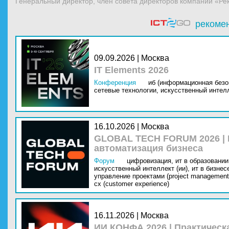
Генеральный директор, член совета директоров компании «Ре
рекоме
09.09.2026 | Москва
IT Elements 2026
Конференция
иб (информационная безо
сетевые технологии,
искусственный интелл
16.10.2026 | Москва
GLOBAL TECH FORUM 2026 |
автоматизация бизнеса
Форум
цифровизация,
ит в образовании 
искусственный интеллект (ии),
ит в бизнес
управление проектами (project management
cx (customer experience)
16.11.2026 | Москва
ИИ КОНФА 2026 | Практическ