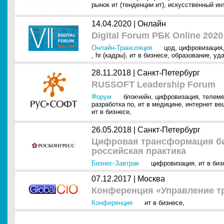
рынок ит (тенденции ит)
,
искусственный инт
14.04.2020 |
Онлайн
Digital Forum РБК Online 2020
Онлайн-Трансляция
цод
,
цифровизация
,
hr (кадры)
,
ит в бизнесе
,
образование
,
уда
28.11.2018 |
Санкт-Петербург
RUSSOFT Leadership Forum
Форум
блокчейн
,
цифровизация
,
телем
разработка по
,
ит в медицине
,
интернет вещ
ит в бизнесе
,
26.05.2018 |
Санкт-Петербург
Цифровая трансформация би
российская практика
Бизнес-Завтрак
цифровизация
,
ит в биз
07.12.2017 |
Москва
Конференция «Управление 
Конференция
ит в бизнесе
,