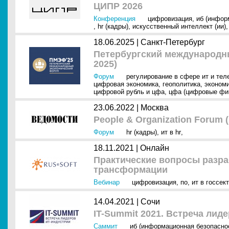
ЦИПР 2026
Конференция
цифровизация
,
иб (инфор
,
hr (кадры)
,
искусственный интеллект (ии)
18.06.2025 |
Санкт-Петербург
Петербургский международ
2025)
Форум
регулирование в сфере ит и тел
цифровая экономика
,
геополитика
,
эконом
цифровой рубль и цфа
,
цфа (цифровые фи
23.06.2022 |
Москва
People & Organization Forum
Форум
hr (кадры)
,
ит в hr
,
18.11.2021 |
Онлайн
Практические вопросы разра
трансформации
Вебинар
цифровизация
,
по
,
ит в госсек
14.04.2021 |
Сочи
IT-Summit 2021. Встреча лид
Саммит
иб (информационная безопасно