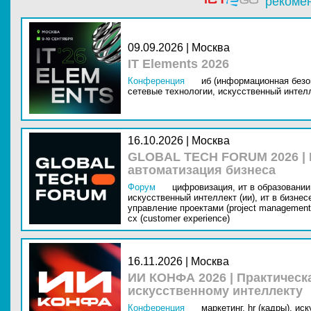
рекоме
09.09.2026 | Москва
IT Elements 2026
Конференция
иб (информационная безо
сетевые технологии,
искусственный интелл
16.10.2026 | Москва
GLOBAL TECH FORUM 2026 |
автоматизация бизнеса
Форум
цифровизация,
ит в образовании 
искусственный интеллект (ии),
ит в бизнес
управление проектами (project management
cx (customer experience)
16.11.2026 | Москва
ИИ КОНФА 2026 | Практическ
искусственному интеллекту
Конференция
маркетинг,
hr (кадры),
иск