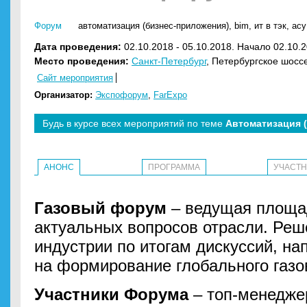
Форум
автоматизация (бизнес-приложения)
,
bim
,
ит в тэк
,
асу
Дата проведения:
02.10.2018 - 05.10.2018. Начало 02.10.2
Место проведения:
Санкт-Петербург
, Петербургское шоссе
Сайт мероприятия
Организатор:
Экспофорум
,
FarExpo
Будь в курсе всех мероприятий по теме
Автоматизация 
АНОНС
ПРОГРАММА
УЧАСТ
Газовый форум
– ведущая площа
актуальных вопросов отрасли. Реш
индустрии по итогам дискуссий, н
на формирование глобального газо
Участники Форума
– топ-менедже