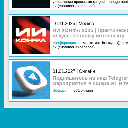
управление проектами (project management
cx (customer experience)
16.11.2026 | Москва
ИИ КОНФА 2026 | Практическ
искусственному интеллекту
Конференция
маркетинг,
hr (кадры),
иск
cx (customer experience)
01.01.2027 | Онлайн
Подпишитесь на наш Telegra
мероприятия в сфере ИТ и т
Вебкаст
веб/онлайн