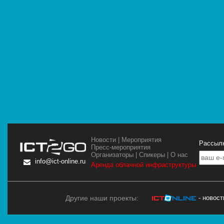
Новости
|
Мероприятия
Рассылк
Пресс-мероприятия
Организаторы
|
Спикеры
|
О нас
info@ict-online.ru
Аренда облачной инфраструктуры
Другие наши проекты:
- новос