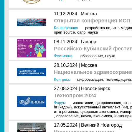
11.12.2024 |
Москва
Открытая конференция ИСП 
Конференция
разработка по
,
ит в меди
open source
,
сапр
,
наука
08.11.2024 |
Гавана
Российско-Кубинский фести
Фестиваль
образование
,
наука
28.10.2024 |
Москва
Национальное здравоохране
Конгресс
цифровизация
,
телемедицина
27.08.2024 |
Новосибирск
Технопром 2024
Форум
инвестиции
,
цифровизация
,
ит в
hr (кадры)
,
искусственный интеллект (ии)
,
ит в регионах
,
цифровая экономика
,
импор
,
образование
,
наука
,
экономика
,
инжинири
17.05.2024 |
Великий Новгород