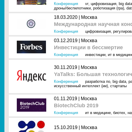
Конференция
vr
,
цифровизация
,
big dat
дроны/беспилотники
,
роботизация (rpa)
,
dat
18.03.2020 |
Москва
Международная научная кон
Конференция
цифровизация
,
регулиров
03.12.2019 |
Москва
Инвестиции в бессмертие
Конференция
инвестиции
,
ит в медицин
30.11.2019 |
Москва
YaTalks: Большая технологи
Конференция
разработка по
,
big data
,
р
искусственный интеллект (ии)
,
стартапы
01.11.2019 |
Москва
BiotechClub 2019
Конференция
ит в медицине
,
биотех
,
на
15.10.2019 |
Москва