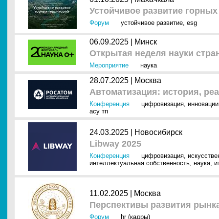
Устойчивое развитие горных
Форум
устойчивое развитие
,
esg
06.09.2025 |
Минск
Открытая неделя науки стр
Мероприятие
наука
28.07.2025 |
Москва
Автоматизация: история, ре
Конференция
цифровизация
,
инновации
асу тп
24.03.2025 |
Новосибирск
Libway 2025
Конференция
цифровизация
,
искусстве
интеллектуальная собственность
,
наука
,
и
11.02.2025 |
Москва
Перспективы развития рынка
Форум
hr (кадры)