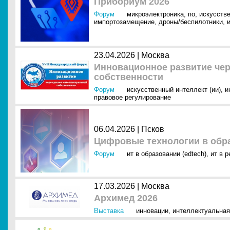
Прибориум 2026
Форум
микроэлектроника
,
по
,
искусстве
импортозамещение
,
дроны/беспилотники
,
23.04.2026 |
Москва
Инновационное развитие чер
собственности
Форум
искусственный интеллект (ии)
,
и
правовое регулирование
06.04.2026 |
Псков
Цифровые технологии в обра
Форум
ит в образовании (edtech)
,
ит в р
17.03.2026 |
Москва
Архимед 2026
Выставка
инновации
,
интеллектуальная