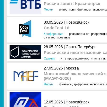
Россия зовет! Красноярск
Форум
инвестиции
,
финансы
,
экономик
30.05.2026 |
Новосибирск
CodeFest 16
Конференция
разработка по
,
разработк
qa и тестирование
28.05.2026 |
Санкт-Петербург
Российский нефтегазовый с
Саммит
ит в промышленности
,
ит в тэк
27.05.2026 |
Москва
Московский академический 
(МАЭФ-2026)
Форум
финансы
,
цифровая экономика
,
12.05.2026 |
Новосибирск