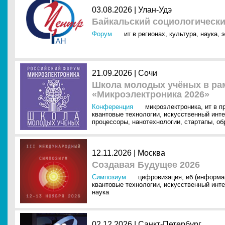
03.08.2026 |
Улан-Удэ
Байкальский социологическ
Форум
ит в регионах
,
культура
,
наука
,
э
21.09.2026 |
Сочи
Школа молодых учёных в ра
«Микроэлектроника 2026»
Конференция
микроэлектроника
,
ит в 
квантовые технологии
,
искусственный инте
процессоры
,
нанотехнологии
,
стартапы
,
об
12.11.2026 |
Москва
Создавая Будущее 2026
Симпозиум
цифровизация
,
иб (информа
квантовые технологии
,
искусственный инте
наука
02.12.2026 |
Санкт-Петербург