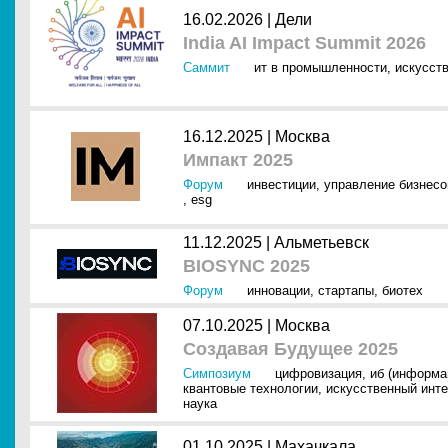
16.02.2026 |
Дели
India AI Impact Summit 2026
Саммит
ит в промышленности
,
искусств
16.12.2025 |
Москва
Импакт 2025
Форум
инвестиции
,
управление бизнес
,
esg
11.12.2025 |
Альметьевск
BIOSYNC 2025
Форум
инновации
,
стартапы
,
биотех
07.10.2025 |
Москва
Создавая Будущее 2025
Симпозиум
цифровизация
,
иб (информа
квантовые технологии
,
искусственный инте
наука
01.10.2025 |
Махачкала