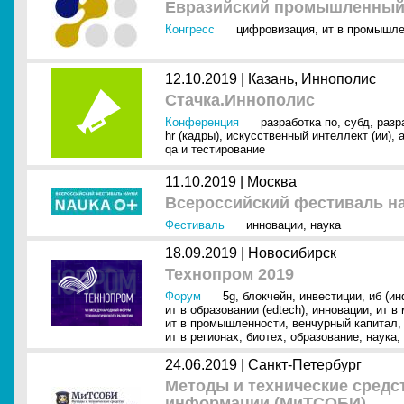
Евразийский промышленный
Конгресс
цифровизация
,
ит в промышле
12.10.2019 |
Казань, Иннополис
Стачка.Иннополис
Конференция
разработка по
,
субд
,
разр
hr (кадры)
,
искусственный интеллект (ии)
,
a
qa и тестирование
11.10.2019 |
Москва
Всероссийский фестиваль н
Фестиваль
инновации
,
наука
18.09.2019 |
Новосибирск
Технопром 2019
Форум
5g
,
блокчейн
,
инвестиции
,
иб (и
ит в образовании (edtech)
,
инновации
,
ит в
ит в промышленности
,
венчурный капитал
ит в регионах
,
биотех
,
образование
,
наука
,
24.06.2019 |
Санкт-Петербург
Методы и технические средс
информации (МиТСОБИ)