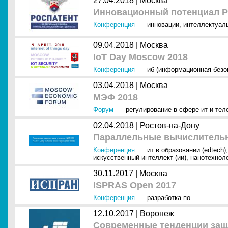
27.04.2018 |
Москва
Инновационный потенциал Р
Конференция
инновации
,
интеллектуал
09.04.2018 |
Москва
IoT Day Moscow 2018
Конференция
иб (информационная безо
03.04.2018 |
Москва
МЭФ 2018
Форум
регулирование в сфере ит и тел
02.04.2018 |
Ростов-на-Дону
Параллельные вычислительн
Конференция
ит в образовании (edtech)
искусственный интеллект (ии)
,
нанотехнол
30.11.2017 |
Москва
ISPRAS Open 2017
Конференция
разработка по
12.10.2017 |
Воронеж
Современные тенденции защ