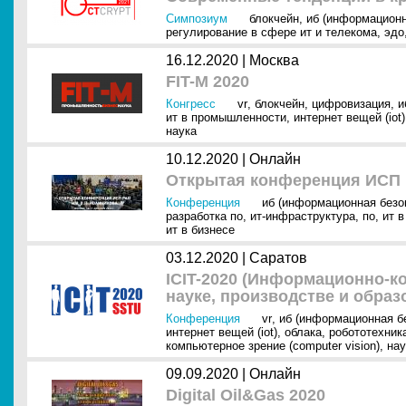
Симпозиум
блокчейн
,
иб (информационн
регулирование в сфере ит и телекома
,
эдо
16.12.2020 |
Москва
FIT-M 2020
Конгресс
vr
,
блокчейн
,
цифровизация
,
и
ит в промышленности
,
интернет вещей (iot)
наука
10.12.2020 |
Онлайн
Открытая конференция ИСП 
Конференция
иб (информационная безо
разработка по
,
ит-инфраструктура
,
по
,
ит 
ит в бизнесе
03.12.2020 |
Саратов
ICIT-2020 (Информационно-к
науке, производстве и образ
Конференция
vr
,
иб (информационная б
интернет вещей (iot)
,
облака
,
робототехник
компьютерное зрение (computer vision)
,
нау
09.09.2020 |
Онлайн
Digital Oil&Gas 2020