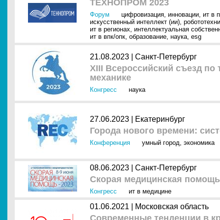
ТЕХНОПРОМ 2023
Форум
цифровизация
,
инновации
,
ит в 
искусственный интеллект (ии)
,
робототехн
ит в регионах
,
интеллектуальная собствен
ит в впк/опк
,
образование
,
наука
,
esg
21.08.2023 |
Санкт-Петербург
XIII Всероссийский съезд по
механике
Конгресс
наука
27.06.2023 |
Екатеринбург
Города нового времени: сис
Конференция
умный город
,
экономика
08.06.2023 |
Санкт-Петербург
Скорая медицинская помощь
Конгресс
ит в медицине
01.06.2021 |
Московская область
Современные тенденции в кр