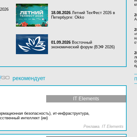
н
к
 2026
18.08.2026
Летний ТехФест 2026 в
2
Петербурге: Okko
А
2
«
н
01.09.2026
Восточный
о
экономический форум (ВЭФ 2026)
2
л
б
к
рекомендует
П
IT Elements
ормационная безопасность),
ит-инфраструктура,
сственный интеллект (ии)
Реклама. IT Elements