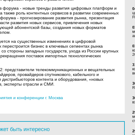
в форума - новые тренды развития цифровых платформ и
0
а также роль контентных сервисов в развитии современных
ц
F
 форума - прогнозирование развития рынка, презентация
части развития новых сервисов, привлечения новых
вующей абонентской базы, создания новых форматов
0
м
целом.
а
руется на существенных изменениях в цифровой
 перестроится бизнес в ключевых сегментах рынка
0
к
со стороны западных государств, ухода из России крупных
2
рекращения поставок импортных технологических
3
к
022: представители телекоммуникационных и вещательных
в
айдеров, провайдеров спутникового, кабельного и
и дистрибьюторов контента и оборудования, «новых
3
, эксперты отрасли и СМИ.
R
ятия и конференции г. Москва
3
в
2
м
с
жет быть интересно
2