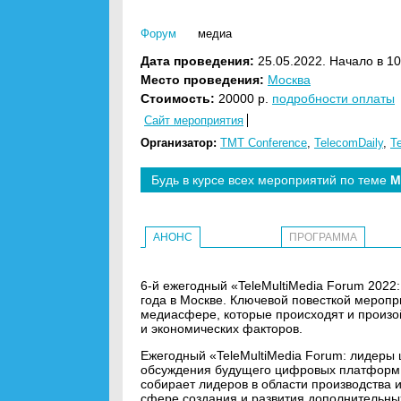
Форум
медиа
Дата проведения:
25.05.2022. Начало в 10
Место проведения:
Москва
Стоимость:
20000 р.
подробности оплаты
Сайт мероприятия
Организатор:
TMT Conference
,
TelecomDaily
,
Т
Будь в курсе всех мероприятий по теме
М
АНОНС
ПРОГРАММА
6-й ежегодный «TeleMultiMedia Forum 202
года в Москве. Ключевой повесткой мероп
медиасфере, которые происходят и произо
и экономических факторов.
Ежегодный «TeleMultiMedia Forum: лидеры
обсуждения будущего цифровых платформ
собирает лидеров в области производства 
сфере создания и развития дополнительны