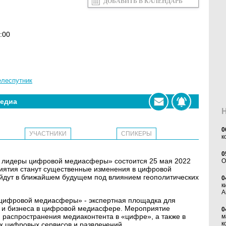
ДОБАВИТЬ В КАЛЕНДАРЬ
:00
елеспутник
едиа
0
УЧАСТНИКИ
СПИКЕРЫ
к
0
2: лидеры цифровой медиасферы» состоится 25 мая 2022
O
риятия станут существенные изменения в цифровой
йдут в ближайшем будущем под влиянием геополитических
0
к
А
 цифровой медиасферы» - экспертная площадка для
 и бизнеса в цифровой медиасфере. Мероприятие
0
и распространения медиаконтента в «цифре», а также в
м
к
х цифровых сервисов и развлечений.