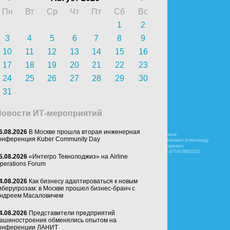
Пн
Вт
Ср
Чт
Пт
Сб
Вс
1
2
3
4
5
6
7
8
9
10
11
12
13
14
15
16
17
18
19
20
21
22
23
24
25
26
27
28
29
30
31
Новости ИТ-мероприятий
6.08.2026
В Москве прошла вторая инженерная
онференция Kuber Community Day
5.08.2026
«Интегро Текнолоджиз» на Airline
perations Forum
4.08.2026
Как бизнесу адаптироваться к новым
иберугрозам: в Москве прошел бизнес-бранч с
ндреем Масаловичем
4.08.2026
Представители предприятий
ашиностроения обменялись опытом на
онференции ЛАНИТ