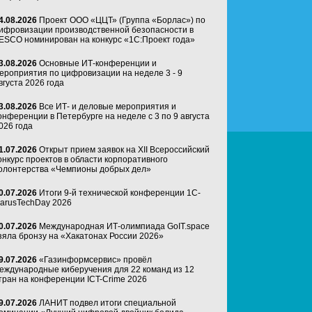
4.08.2026
Проект ООО «ЦЦТ» (Группа «Борлас») по
ифровизации производственной безопасности в
ESCO номинирован на конкурс «1С:Проект года»
3.08.2026
Основные ИТ-конференции и
ероприятия по цифровизации на неделе 3 - 9
вгуста 2026 года
3.08.2026
Все ИТ- и деловые мероприятия и
онференции в Петербурге на неделе с 3 по 9 августа
026 года
1.07.2026
Открыт прием заявок на XII Всероссийский
онкурс проектов в области корпоративного
олонтерства «Чемпионы добрых дел»
0.07.2026
Итоги 9-й технической конференции 1C-
arusTechDay 2026
0.07.2026
Международная ИТ-олимпиада GoIT.space
зяла бронзу на «Хакатонах России 2026»
9.07.2026
«Газинформсервис» провёл
еждународные киберучения для 22 команд из 12
тран на конференции ICT-Crime 2026
9.07.2026
ЛАНИТ подвел итоги специальной