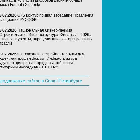
оминации «Лучший цифровой двойник болида
ласса Formula Student»
8.07.2026
СКБ Контур принял заседание Правления
ссоциации РУССОФТ
8.07.2026
Национальная бизнес-премия
Строительство. Инфраструктура. Финансы – 2026»:
азваны лауреаты, определившие векторы развития
трасли
8.07.2026
От точечной застройки к городам для
юдей: как прошел форум «Инфраструктура
удущего: цифровые города с устойчивым
ультурным наследием» в ТПП РФ
родвижение сайтов в Санкт-Петербурге