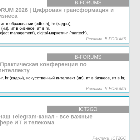
B-FORUMS
RUM 2026 | Цифровая трансформация и
изнеса
ит в образовании (edtech),
hr (кадры),
(ии),
ит в бизнесе,
ит в hr,
oject management),
digital-маркетинг (martech),
Реклама. B-FORUMS
B-FORUMS
 Практическая конференция по
интеллекту
г,
hr (кадры),
искусственный интеллект (ии),
ит в бизнесе,
ит в hr,
Реклама. B-FORUMS
ICT2GO
наш Telegram-канал - все важные
фере ИТ и телекома
Реклама. ICT2GO