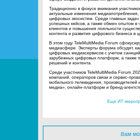
Традиционно в фокусе внимания участнико
актуальные изменения медиапотребления, 
цифровых экосистем. Среди главных задач
успешных кейсов, а также обмен опытом в 
клиентов и повышения лояльности сущест
контента и развития цифрового бизнеса в 
В этом году TeleMultiMedia Forum сфокуси
медиасфере. Эксперты форума обсудят, как
цифровых медиасервисов с учетом санкций 
зарубежных цифровых платформ, а также п
решений и контента.
Среди участников TeleMultiMedia Forum 2
компаний, операторов связи и сервис-пров
мобильного телевидения, производителей 
медиа», онлайн-платформ и бренд-агентств
Еще ИТ-меропри
Вам мо