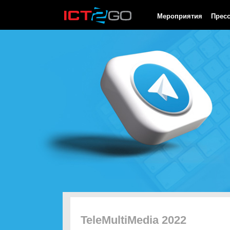
HTTP/1.0 200 OK Cache-Control: no-cache, private Date: Thu, 06
Мероприятия
Прес
TeleMultiMedia 2022