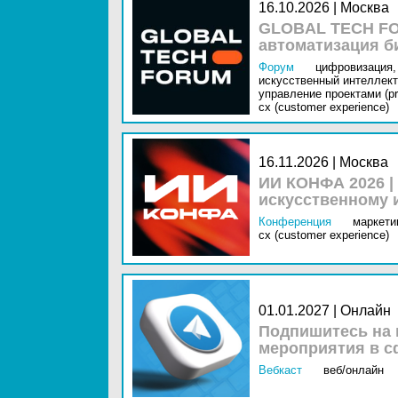
16.10.2026 | Москва
GLOBAL TECH FO
автоматизация б
Форум
цифровизация,
искусственный интеллект 
управление проектами (pr
cx (customer experience)
16.11.2026 | Москва
ИИ КОНФА 2026 |
искусственному 
Конференция
маркетин
cx (customer experience)
01.01.2027 | Онлайн
Подпишитесь на 
мероприятия в с
Вебкаст
веб/онлайн