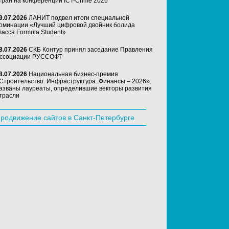
тран на конференции ICT-Crime 2026
9.07.2026
ЛАНИТ подвел итоги специальной
оминации «Лучший цифровой двойник болида
ласса Formula Student»
8.07.2026
СКБ Контур принял заседание Правления
ссоциации РУССОФТ
8.07.2026
Национальная бизнес-премия
Строительство. Инфраструктура. Финансы – 2026»:
азваны лауреаты, определившие векторы развития
трасли
родвижение сайтов в Санкт-Петербурге