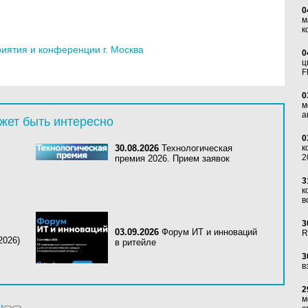
0
м
к
ятия и конференции г. Москва
0
ц
F
0
м
а
жет быть интересно
0
30.08.2026
Технологическая
к
2
премия 2026. Прием заявок
3
к
в
3
03.09.2026
Форум ИТ и инноваций
R
2026)
в ритейле
3
в
2
м