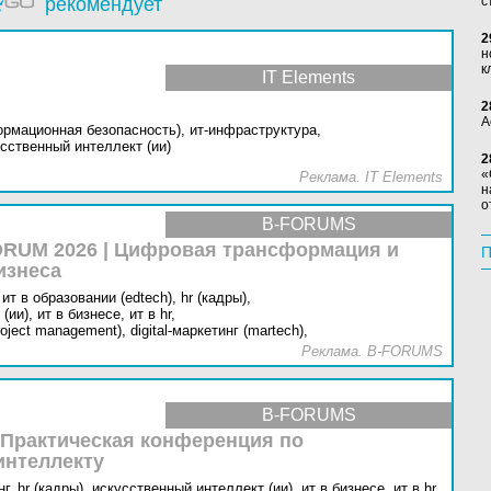
рекомендует
с
2
н
к
IT Elements
2
А
ормационная безопасность),
ит-инфраструктура,
сственный интеллект (ии)
2
«
Реклама. IT Elements
н
о
B-FORUMS
RUM 2026 | Цифровая трансформация и
П
изнеса
ит в образовании (edtech),
hr (кадры),
(ии),
ит в бизнесе,
ит в hr,
oject management),
digital-маркетинг (martech),
Реклама. B-FORUMS
B-FORUMS
 Практическая конференция по
интеллекту
г,
hr (кадры),
искусственный интеллект (ии),
ит в бизнесе,
ит в hr,