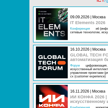
09.09.2026 | Москва
IT Elements 2026
Конференция
иб (инф
сетевые технологии,
иску
16.10.2026 | Москва
GLOBAL TECH FO
автоматизация б
Форум
цифровизация,
искусственный интеллект 
управление проектами (pr
cx (customer experience)
16.11.2026 | Москва
ИИ КОНФА 2026 |
искусственному 
Конференция
маркетин