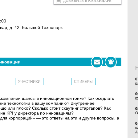
ДОБАВИТЬ В КАЛЕНДАРЬ
:00
вар, д. 42, Большой Технопарк
нновации
0
УЧАСТНИКИ
СПИКЕРЫ
к
0
скомпаний шансы в инновационной гонке? Как оседлать
к
шние технологии в вашу компанию? Внутреннее
о или плохо? Сколько стоит скаутинг стартапов? Как
0
ие KPI у директора по инновациям?
O
я корпораций» — это ответы на эти и другие вопросы, а
0
к
А