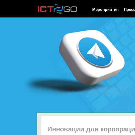
HTTP/1.0 200 OK Cache-Control: no-cache, private Date: Fri, 07 
Мероприятия
Прес
Инновации для корпорац