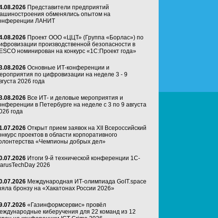
4.08.2026
Представители предприятий
ашиностроения обменялись опытом на
онференции ЛАНИТ
4.08.2026
Проект ООО «ЦЦТ» (Группа «Борлас») по
ифровизации производственной безопасности в
ESCO номинирован на конкурс «1С:Проект года»
3.08.2026
Основные ИТ-конференции и
ероприятия по цифровизации на неделе 3 - 9
вгуста 2026 года
3.08.2026
Все ИТ- и деловые мероприятия и
онференции в Петербурге на неделе с 3 по 9 августа
026 года
1.07.2026
Открыт прием заявок на XII Всероссийский
онкурс проектов в области корпоративного
олонтерства «Чемпионы добрых дел»
0.07.2026
Итоги 9-й технической конференции 1C-
arusTechDay 2026
0.07.2026
Международная ИТ-олимпиада GoIT.space
зяла бронзу на «Хакатонах России 2026»
9.07.2026
«Газинформсервис» провёл
еждународные киберучения для 22 команд из 12