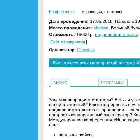
Конференция
инновации
,
стартапы
Дата проведения:
17.05.2018. Начало в 10
Место проведения:
Москва
, Большой буль
Стоимость:
18000 р.
подробности оплаты
Сайт мероприятия
Организатор:
Сколково
Будь в курсе всех мероприятий по теме
И
АНОНС
ПРОГРАММА
Зачем корпорациям стартапы? Есть ли у го
волну технологий? Как интегрировать вне
предпринимательство в корпорации — хорош
построить корпоративный акселератор? Как
Международная конференция «Инновации дл
еще:
реальные кейсы;