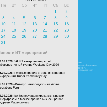
Пн
Вт
Ср
Чт
Пт
Сб
Вс
1
2
3
4
5
6
7
8
9
10
11
12
13
14
15
16
17
18
19
20
21
22
23
24
25
26
27
28
29
30
31
Новости ИТ-мероприятий
7.08.2026
ЛАНИТ завершил открытый
иберспортивный турнир Weekend Day 2026
6.08.2026
В Москве прошла вторая инженерная
онференция Kuber Community Day
5.08.2026
«Интегро Текнолоджиз» на Airline
perations Forum
4.08.2026
Как бизнесу адаптироваться к новым
иберугрозам: в Москве прошел бизнес-бранч с
ндреем Масаловичем