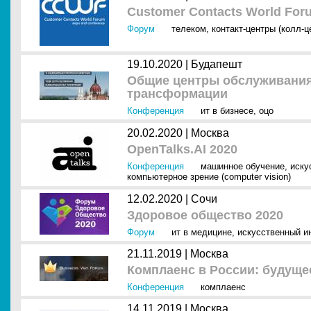
Customer Contacts World For
Форум
телеком
,
контакт-центры (колл-ц
19.10.2020 |
Будапешт
Общие центры обслуживани
трансформации
Конференция
ит в бизнесе
,
оцо
20.02.2020 |
Москва
OpenTalks.AI 2020
Конференция
машинное обучение
,
иску
компьютерное зрение (computer vision)
12.02.2020 |
Сочи
Здоровое общество 2020
Форум
ит в медицине
,
искусственный ин
21.11.2019 |
Москва
Комплаенс в России: будуще
Конференция
комплаенс
14.11.2019 |
Москва