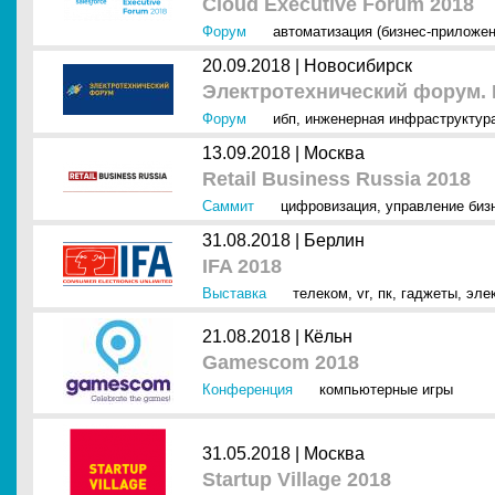
Cloud Executive Forum 2018
Форум
автоматизация (бизнес-приложен
20.09.2018 |
Новосибирск
Электротехнический форум.
Форум
ибп
,
инженерная инфраструктур
13.09.2018 |
Москва
Retail Business Russia 2018
Саммит
цифровизация
,
управление биз
31.08.2018 |
Берлин
IFA 2018
Выставка
телеком
,
vr
,
пк
,
гаджеты
,
эле
21.08.2018 |
Кёльн
Gamescom 2018
Конференция
компьютерные игры
31.05.2018 |
Москва
Startup Village 2018