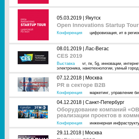
05.03.2019 |
Якутск
Open Innovations Startup Tou
Конференция
цифровизация
,
ит в регио
08.01.2019 |
Лас-Вегас
CES 2019
Выставка
vr
,
пк
,
5g
,
инновации
,
интернет
электроника
,
нанотехнологии
,
умный город
07.12.2018 |
Москва
PR в секторе B2B
Конференция
маркетинг
,
управление б
04.12.2018 |
Санкт-Петербург
Оборудование компаний «OBO
реализации проектов в комм
Конференция
инженерная инфраструкт
29.11.2018 |
Москва