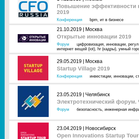
Повышение эффективности к
2019
Конференция
bpm
,
ит в бизнесе
21.10.2019 |
Москва
Открытые инновации 2019
Форум
цифровизация
,
инновации
,
регул
интернет вещей (iot)
,
hr (кадры)
,
умный гор
29.05.2019 |
Москва
Startup Village 2019
Конференция
инвестиции
,
инновации
,
с
23.05.2019 |
Челябинск
Электротехнический форум.
Форум
безопасность
,
инженерная инфр
23.04.2019 |
Новосибирск
Open Innovations Startup To