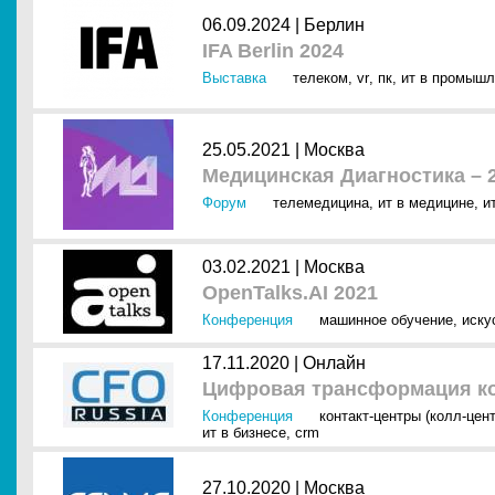
06.09.2024 |
Берлин
IFA Berlin 2024
Выставка
телеком
,
vr
,
пк
,
ит в промышл
25.05.2021 |
Москва
Медицинская Диагностика – 
Форум
телемедицина
,
ит в медицине
,
и
03.02.2021 |
Москва
OpenTalks.AI 2021
Конференция
машинное обучение
,
иску
17.11.2020 |
Онлайн
Цифровая трансформация ко
Конференция
контакт-центры (колл-цен
ит в бизнесе
,
crm
27.10.2020 |
Москва