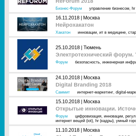
ReForum 2018
Бизнес-Форум
управление бизнесом
,
hr
16.11.2018 |
Москва
Нейрохакатон
Хакатон
инновации
,
ит в медицине
,
ста
25.10.2018 |
Тюмень
Электротехнический форум.
Форум
безопасность
,
инженерная инфр
24.10.2018 |
Москва
Digital Branding 2018
Саммит
интернет-маркетинг
,
digital-мар
15.10.2018 |
Москва
Открытые инновации. Источ
Форум
цифровизация
,
инновации
,
регул
интернет вещей (iot)
,
hr (кадры)
,
умный гор
11.10.2018 |
Москва