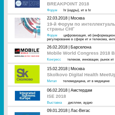
BREAKPOINT 2018
Форум
hr (кадры)
,
ит в hr
22.03.2018 |
Москва
19-й Форум по интеллектуал
страны СНГ
Форум
цифровизация
,
иб (информацион
регулирование в сфере ит и телекома
,
инт
26.02.2018 |
Барселона
Mobile World Congress 2018 B
Конгресс
телеком
,
инновации
,
рынок ит 
15.02.2018 |
Москва
Skolkovo Digital Health MeetU
Митап
телемедицина
,
ит в медицине
06.02.2018 |
Амстердам
ISE 2018
Выставка
дисплеи
,
аудио
09.01.2018 |
Лас-Вегас