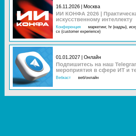
16.11.2026 | Москва
ИИ КОНФА 2026 | Практическ
искусственному интеллекту
Конференция
маркетинг,
hr (кадры),
иск
cx (customer experience)
01.01.2027 | Онлайн
Подпишитесь на наш Telegra
мероприятия в сфере ИТ и т
Вебкаст
веб/онлайн