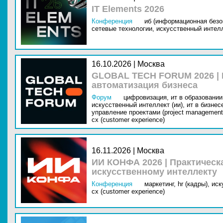
IT Elements 2026
Конференция
иб (информационная безо
сетевые технологии,
искусственный интелл
16.10.2026 | Москва
GLOBAL TECH FORUM 2026 |
автоматизация бизнеса
Форум
цифровизация,
ит в образовании 
искусственный интеллект (ии),
ит в бизнес
управление проектами (project management
cx (customer experience)
16.11.2026 | Москва
ИИ КОНФА 2026 | Практическ
искусственному интеллекту
Конференция
маркетинг,
hr (кадры),
иск
cx (customer experience)