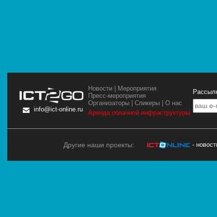
Новости
|
Мероприятия
Рассылк
Пресс-мероприятия
Организаторы
|
Спикеры
|
О нас
info@ict-online.ru
Аренда облачной инфраструктуры
Другие наши проекты:
- новос