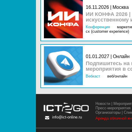
16.11.2026 | Москва
ИИ КОНФА 2026 |
искусственному 
Конференция
маркетин
cx (customer experience)
01.01.2027 | Онлайн
Подпишитесь на 
мероприятия в с
Вебкаст
веб/онлайн
Новости
|
Мероприя
Пресс-мероприятия
Организаторы
|
Спи
info@ict-online.ru
Аренда облачной и