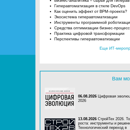
Бизнес-аналитика – сырье для гипера
Гиперавтоматизация в стиле DevOps
Как оценить эффект от BPM-проекта?
Экосистема гиперавтоматизации
Инструменты программной роботизац
Средства оптимизации бизнес-процесс
Практика цифровой трансформации
Перспективы гиперавтоматизации
Еще ИТ-меропри
Вам мо
06.08.2026
Цифровая эволю
2026
13.08.2026
СтройТех 2026. Т
роста: инструменты и решени
Технологический переход в