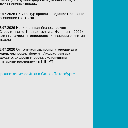
оминации «Лучший цифровой двойник болида
ласса Formula Student»
8.07.2026
СКБ Контур принял заседание Правления
ссоциации РУССОФТ
8.07.2026
Национальная бизнес-премия
Строительство. Инфраструктура. Финансы – 2026»:
азваны лауреаты, определившие векторы развития
трасли
8.07.2026
От точечной застройки к городам для
юдей: как прошел форум «Инфраструктура
удущего: цифровые города с устойчивым
ультурным наследием» в ТПП РФ
родвижение сайтов в Санкт-Петербурге