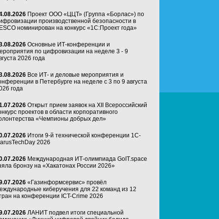
4.08.2026
Проект ООО «ЦЦТ» (Группа «Борлас») по
ифровизации производственной безопасности в
ESCO номинирован на конкурс «1С:Проект года»
3.08.2026
Основные ИТ-конференции и
ероприятия по цифровизации на неделе 3 - 9
вгуста 2026 года
3.08.2026
Все ИТ- и деловые мероприятия и
онференции в Петербурге на неделе с 3 по 9 августа
026 года
1.07.2026
Открыт прием заявок на XII Всероссийский
онкурс проектов в области корпоративного
олонтерства «Чемпионы добрых дел»
0.07.2026
Итоги 9-й технической конференции 1C-
arusTechDay 2026
0.07.2026
Международная ИТ-олимпиада GoIT.space
зяла бронзу на «Хакатонах России 2026»
9.07.2026
«Газинформсервис» провёл
еждународные киберучения для 22 команд из 12
тран на конференции ICT-Crime 2026
9.07.2026
ЛАНИТ подвел итоги специальной