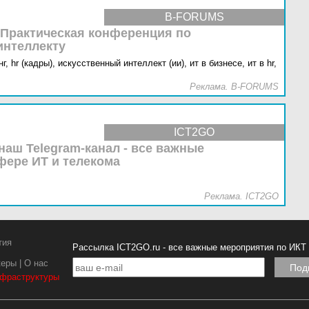
B-FORUMS
 Практическая конференция по
интеллекту
г,
hr (кадры),
искусственный интеллект (ии),
ит в бизнесе,
ит в hr,
Реклама. B-FORUMS
ICT2GO
наш Telegram-канал - все важные
фере ИТ и телекома
Реклама. ICT2GO
тия
Рассылка ICT2GO.ru - все важные мероприятия по ИКТ
керы
|
О нас
нфраструктуры