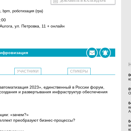
ДОБАВИТЬ В КАЛЕНДАРЬ
и
,
bpm
,
роботизация (rpa)
:00
l Aurora, ул. Петровка, 11 + онлайн
ифровизация
УЧАСТНИКИ
СПИКЕРЫ
0
к
автоматизация 2023», единственный в России форум,
0
создания и развертывания инфраструктур обеспечения
O
0
к
А
ции: «зачем?»
теллект преобразуют бизнес-процессы?
0
м
к