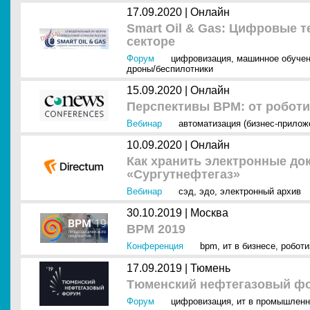
17.09.2020 |
Онлайн
Smart Oil & Gas: Цифровые т
секторе
Форум
цифровизация
,
машинное обуче
дроны/беспилотники
15.09.2020 |
Онлайн
Перспективы BPM: от робот
Вебинар
автоматизация (бизнес-прилож
10.09.2020 |
Онлайн
Как хранить электронные до
«Сургутнефтегаз»
Вебинар
сэд
,
эдо
,
электронный архив
30.10.2019 |
Москва
BPM 2019
Конференция
bpm
,
ит в бизнесе
,
роботи
17.09.2019 |
Тюмень
Тюменский нефтегазовый фо
Форум
цифровизация
,
ит в промышленн