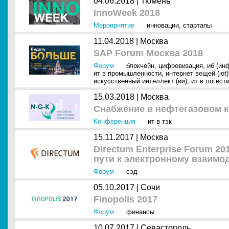
04.06.2018 |
Тюмень
InnoWeek 2018
Мероприятие
инновации
,
стартапы
11.04.2018 |
Москва
SAP Forum Москва 2018
Форум
блокчейн
,
цифровизация
,
иб (ин
ит в промышленности
,
интернет вещей (iot)
искусственный интеллект (ии)
,
ит в логист
15.03.2018 |
Москва
Снабжение в нефтегазовом 
Конференция
ит в тэк
15.11.2017 |
Москва
Directum Enterprise Forum 2
пути к электронному взаимо
Форум
сэд
05.10.2017 |
Сочи
Finopolis 2017
Форум
финансы
10.07.2017 |
Севастополь