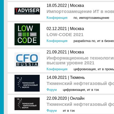
18.05.2022 |
Москва
Импортозамещение ИТ в нов
Конференция
по
,
импортозамещение
02.12.2021 |
Москва
LOW-CODE 2021
Конференция
разработка по
,
ит в бизне
21.09.2021 |
Москва
Информационные технологии
высшем уровне 2021
Конференция
цифровизация
,
ит в пром
14.09.2021 |
Тюмень
Тюменский нефтегазовый фо
Форум
цифровизация
,
ит в тэк
22.09.2020 |
Онлайн
Тюменский нефтегазовый фо
Форум
ит в тэк