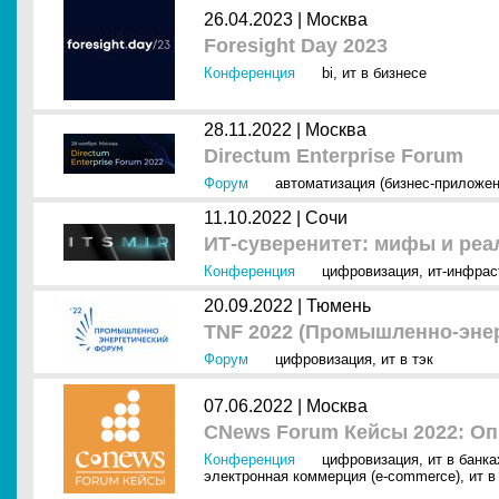
26.04.2023 |
Москва
Foresight Day 2023
Конференция
bi
,
ит в бизнесе
28.11.2022 |
Москва
Directum Enterprise Forum
Форум
автоматизация (бизнес-приложен
11.10.2022 |
Сочи
ИТ-суверенитет: мифы и реал
Конференция
цифровизация
,
ит-инфрас
20.09.2022 |
Тюмень
TNF 2022 (Промышленно-эне
Форум
цифровизация
,
ит в тэк
07.06.2022 |
Москва
CNews Forum Кейсы 2022: О
Конференция
цифровизация
,
ит в банк
электронная коммерция (e-commerce)
,
ит в