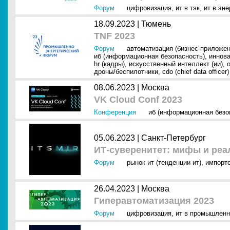
Форум
цифровизация
,
ит в тэк
,
ит в эне
18.09.2023 |
Тюмень
TNF 2023
Форум
автоматизация (бизнес-приложен
иб (информационная безопасность)
,
иннов
hr (кадры)
,
искусственный интеллект (ии)
,
дроны/беспилотники
,
cdo (chief data officer)
08.06.2023 |
Москва
VK Cloud Conf 2023
Конференция
иб (информационная безо
05.06.2023 |
Санкт-Петербург
ИТ-суверенитет: мифы и реал
Форум
рынок ит (тенденции ит)
,
импорт
26.04.2023 |
Москва
Гиперавтоматизация 2023
Форум
цифровизация
,
ит в промышленн