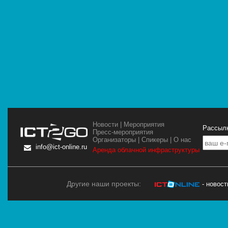
Новости
|
Мероприятия
Рассылк
Пресс-мероприятия
Организаторы
|
Спикеры
|
О нас
info@ict-online.ru
Аренда облачной инфраструктуры
Другие наши проекты:
- новос