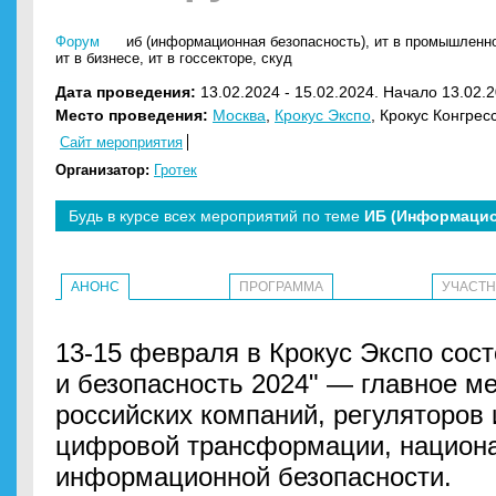
Форум
иб (информационная безопасность)
,
ит в промышленн
ит в бизнесе
,
ит в госсекторе
,
скуд
Дата проведения:
13.02.2024 - 15.02.2024. Начало 13.02.2
Место проведения:
Москва
,
Крокус Экспо
, Крокус Конгрес
Сайт мероприятия
Организатор:
Гротек
Будь в курсе всех мероприятий по теме
ИБ (Информацио
АНОНС
ПРОГРАММА
УЧАСТ
13-15 февраля в Крокус Экспо сос
и безопасность 2024" — главное м
российских компаний, регуляторов 
цифровой трансформации, национа
информационной безопасности.