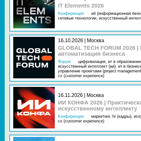
IT Elements 2026
Конференция
иб (информационная безо
сетевые технологии,
искусственный интелл
16.10.2026 | Москва
GLOBAL TECH FORUM 2026 |
автоматизация бизнеса
Форум
цифровизация,
ит в образовании 
искусственный интеллект (ии),
ит в бизнес
управление проектами (project management
cx (customer experience)
16.11.2026 | Москва
ИИ КОНФА 2026 | Практическ
искусственному интеллекту
Конференция
маркетинг,
hr (кадры),
иск
cx (customer experience)