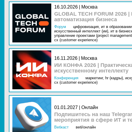
16.10.2026 | Москва
GLOBAL TECH FORUM 2026 |
автоматизация бизнеса
Форум
цифровизация,
ит в образовании 
искусственный интеллект (ии),
ит в бизнес
управление проектами (project management
cx (customer experience)
16.11.2026 | Москва
ИИ КОНФА 2026 | Практическ
искусственному интеллекту
Конференция
маркетинг,
hr (кадры),
иск
cx (customer experience)
01.01.2027 | Онлайн
Подпишитесь на наш Telegra
мероприятия в сфере ИТ и т
Вебкаст
веб/онлайн