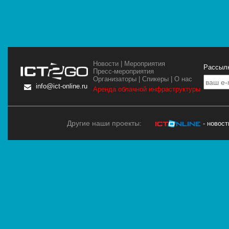
Новости
|
Мероприятия
Рассылк
Пресс-мероприятия
Организаторы
|
Спикеры
|
О нас
info@ict-online.ru
Аренда облачной инфраструктуры
Другие наши проекты:
- новос