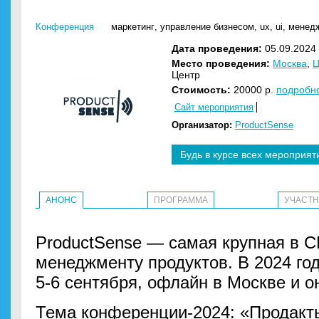
Конференция
маркетинг
,
управление бизнесом
,
ux
,
ui
,
менедж
Дата проведения:
05.09.2024 
Место проведения:
Москва
,
Ц
Центр
Стоимость:
20000 р.
подробн
Сайт мероприятия
Организатор:
ProductSense
Будь в курсе всех мероприят
АНОНС
ПРОГРАММА
УЧАСТ
ProductSense — самая крупная в 
менеджменту продуктов. В 2024 го
5-6 сентября, офлайн в Москве и о
Тема конференции-2024: «Продакт