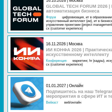
16.10.2026 | Москва
GLOBAL TECH FORUM 2026 |
автоматизация бизнеса
Форум
цифровизация,
ит в образовании 
искусственный интеллект (ии),
ит в бизнес
управление проектами (project management
cx (customer experience)
16.11.2026 | Москва
ИИ КОНФА 2026 | Практическ
искусственному интеллекту
Конференция
маркетинг,
hr (кадры),
иск
cx (customer experience)
01.01.2027 | Онлайн
Подпишитесь на наш Telegra
мероприятия в сфере ИТ и т
Вебкаст
веб/онлайн