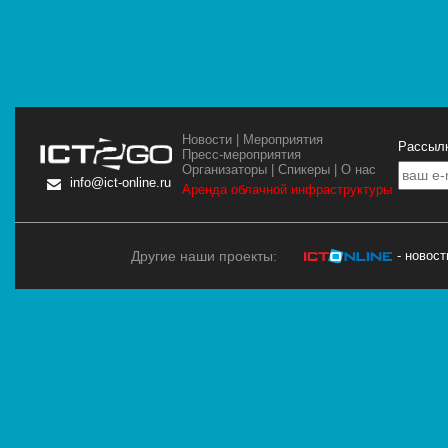
Новости
|
Мероприятия
Рассылк
Пресс-мероприятия
Организаторы
|
Спикеры
|
О нас
info@ict-online.ru
Аренда облачной инфраструктуры
Другие наши проекты:
- новос