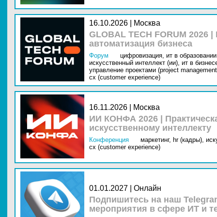
16.10.2026 | Москва
GLOBAL TECH FORUM 2026 |
автоматизация бизнеса
Форум
цифровизация,
ит в образовании 
искусственный интеллект (ии),
ит в бизнес
управление проектами (project management
cx (customer experience)
16.11.2026 | Москва
ИИ КОНФА 2026 | Практическ
искусственному интеллекту
Конференция
маркетинг,
hr (кадры),
иск
cx (customer experience)
01.01.2027 | Онлайн
Подпишитесь на наш Telegra
мероприятия в сфере ИТ и т