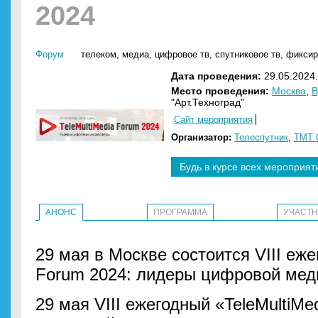
2024
Форум
телеком
,
медиа
,
цифровое тв
,
спутниковое тв
,
фиксир
Дата проведения:
29.05.2024.
Место проведения:
Москва
,
"Арт.Техноград"
Сайт мероприятия
Организатор:
Телеспутник
,
TMT 
Будь в курсе всех мероприят
АНОНС
ПРОГРАММА
УЧАСТ
29 мая в Москве состоится VIII еже
Forum 2024: лидеры цифровой ме
29 мая VIII ежегодный «TeleMultiM