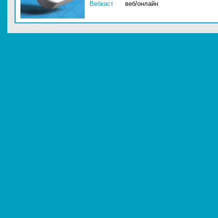
Вебкаст
веб/онлайн